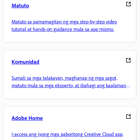
Matuto
Matuto sa pamamagitan ng mga step-by-step video
tutorial at hands-on guidance mula sa app mismo.
Komunidad
Sumali sa mga talakayan, maghanap ng mga sagot,
matuto mula sa mga eksperto, at ibahagi ang kaalaman
mo.
Adobe Home
I-access ang iyong mga paboritong Creative Cloud app,