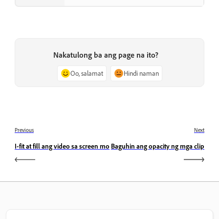
Nakatulong ba ang page na ito?
Oo, salamat
Hindi naman
Previous
Next
I-fit at fill ang video sa screen mo
Baguhin ang opacity ng mga clip