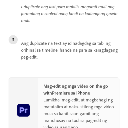
I-duplicate ang text para mabilis magamit muli ang
formatting o content nang hindi na kailangang gawin
muli.
Ang duplicate na text ay idinadagdag sa tabi ng
orihinal sa timeline, handa na para sa karagdagang
pag-edit.
Mag-edit ng mga video on the go
withPremiere sa iPhone
Lumikha, mag-edit, at magbahagi ng
matatalim at naka-istilong mga video
mula sa kahit saan gamit ang
mahuhusay na tool sa pag-edit ng
video sa isang app.