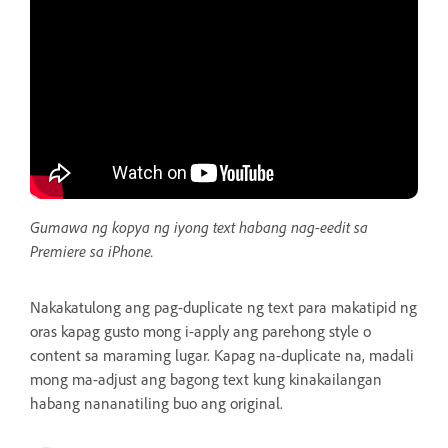
Gumawa ng kopya ng iyong text habang nag-eedit sa
Premiere sa iPhone.
Nakakatulong ang pag-duplicate ng text para makatipid ng
oras kapag gusto mong i-apply ang parehong style o
content sa maraming lugar. Kapag na-duplicate na, madali
mong ma-adjust ang bagong text kung kinakailangan
habang nananatiling buo ang original.