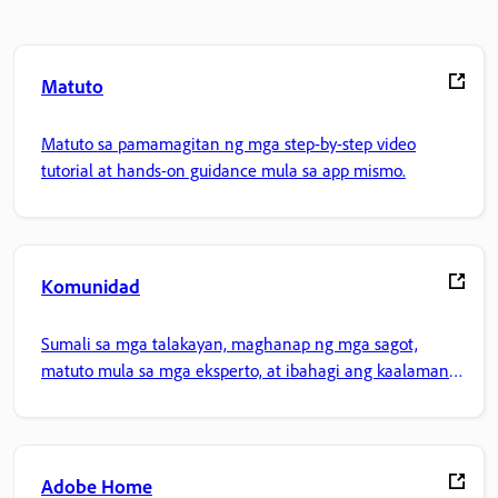
Matuto
Matuto sa pamamagitan ng mga step-by-step video
tutorial at hands-on guidance mula sa app mismo.
Komunidad
Sumali sa mga talakayan, maghanap ng mga sagot,
matuto mula sa mga eksperto, at ibahagi ang kaalaman
mo.
Adobe Home