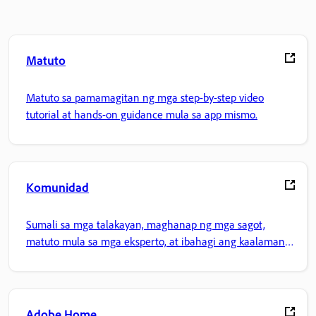
Matuto
Matuto sa pamamagitan ng mga step-by-step video
tutorial at hands-on guidance mula sa app mismo.
Komunidad
Sumali sa mga talakayan, maghanap ng mga sagot,
matuto mula sa mga eksperto, at ibahagi ang kaalaman
mo.
Adobe Home