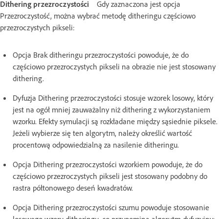
Dithering przezroczystości
Gdy zaznaczona jest opcja
Przezroczystość, można wybrać metodę ditheringu częściowo
przezroczystych pikseli:
Opcja Brak ditheringu przezroczystości powoduje, że do
częściowo przezroczystych pikseli na obrazie nie jest stosowany
dithering.
Dyfuzja Dithering przezroczystości stosuje wzorek losowy, który
jest na ogół mniej zauważalny niż dithering z wykorzystaniem
wzorku. Efekty symulacji są rozkładane między sąsiednie piksele.
Jeżeli wybierze się ten algorytm, należy określić wartość
procentową odpowiedzialną za nasilenie ditheringu.
Opcja Dithering przezroczystości wzorkiem powoduje, że do
częściowo przezroczystych pikseli jest stosowany podobny do
rastra półtonowego deseń kwadratów.
Opcja Dithering przezroczystości szumu powoduje stosowanie
losowego wzoru ditheringu, co przypomina algorytm dyfuzyjny;