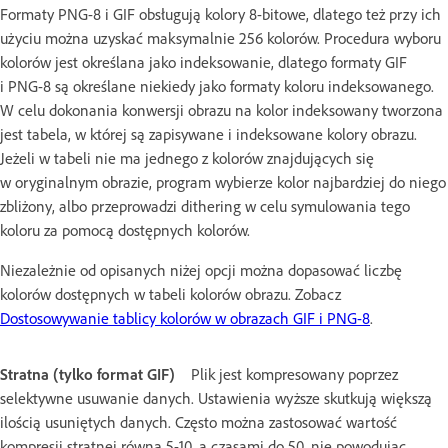
Formaty PNG-8 i GIF obsługują kolory 8-bitowe, dlatego też przy ich
użyciu można uzyskać maksymalnie 256 kolorów. Procedura wyboru
kolorów jest określana jako indeksowanie, dlatego formaty GIF
i PNG-8 są określane niekiedy jako formaty koloru indeksowanego.
W celu dokonania konwersji obrazu na kolor indeksowany tworzona
jest tabela, w której są zapisywane i indeksowane kolory obrazu.
Jeżeli w tabeli nie ma jednego z kolorów znajdujących się
w oryginalnym obrazie, program wybierze kolor najbardziej do niego
zbliżony, albo przeprowadzi dithering w celu symulowania tego
koloru za pomocą dostępnych kolorów.
Niezależnie od opisanych niżej opcji można dopasować liczbę
kolorów dostępnych w tabeli kolorów obrazu. Zobacz
Dostosowywanie tablicy kolorów w obrazach GIF i PNG-8
.
Stratna (tylko format GIF)
Plik jest kompresowany poprzez
selektywne usuwanie danych. Ustawienia wyższe skutkują większą
ilością usuniętych danych. Często można zastosować wartość
kompresji stratnej równą 5-10, a czasami do 50, nie powodując