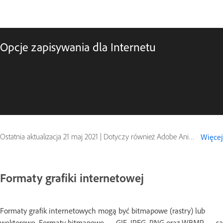
Opcje zapisywania dla Internetu
Ostatnia aktualizacja
21 maj 2021
|
Dotyczy również Adobe Animate
Więcej
Formaty grafiki internetowej
Formaty grafik internetowych mogą być bitmapowe (rastry) lub
wektorowe. Formaty bitmapowe — GIF, JPEG, PNG oraz WBMP — są