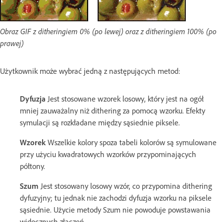
Obraz GIF z ditheringiem 0% (po lewej) oraz z ditheringiem 100% (po
prawej)
Użytkownik może wybrać jedną z następujących metod:
Dyfuzja
Jest stosowane wzorek losowy, który jest na ogół
mniej zauważalny niż dithering za pomocą wzorku. Efekty
symulacji są rozkładane między sąsiednie piksele.
Wzorek
Wszelkie kolory spoza tabeli kolorów są symulowane
przy użyciu kwadratowych wzorków przypominających
półtony.
Szum
Jest stosowany losowy wzór, co przypomina dithering
dyfuzyjny; tu jednak nie zachodzi dyfuzja wzorku na piksele
sąsiednie. Użycie metody Szum nie powoduje powstawania
widocznych złączeń.