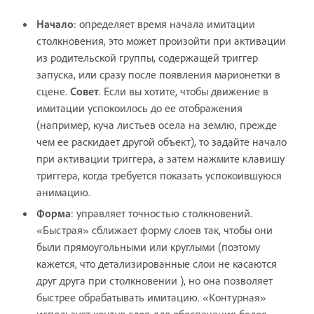
Начало
: определяет время начала имитации
столкновения, это может произойти при активации
из родительской группы, содержащей триггер
запуска, или сразу после появления марионетки в
сцене.
Совет
. Если вы хотите, чтобы движение в
имитации успокоилось до ее отображения
(например, куча листьев осела на землю, прежде
чем ее раскидает другой объект), то задайте начало
при активации триггера, а затем нажмите клавишу
триггера, когда требуется показать успокоившуюся
анимацию.
Форма
: управляет точностью столкновений.
«Быстрая» сближает форму слоев так, чтобы они
были прямоугольными или круглыми (поэтому
кажется, что детализированные слои не касаются
друг друга при столкновении ), но она позволяет
быстрее обрабатывать имитацию. «Контурная»
использует контур слоя для обеспечения более