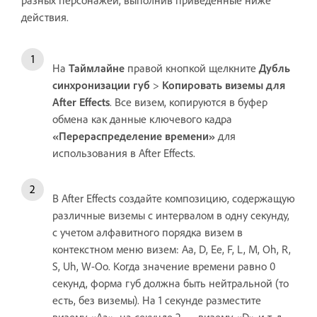
действия.
На
Таймлайне
правой кнопкой щелкните
Дубль
синхронизации губ
>
Копировать виземы для
After Effects
. Все визем, копируются в буфер
обмена как данные ключевого кадра
«Перераспределение времени»
для
использования в After Effects.
В After Effects создайте композицию, содержащую
различные виземы с интервалом в одну секунду,
с учетом алфавитного порядка визем в
контекстном меню визем: Aa, D, Ee, F, L, M, Oh, R,
S, Uh, W-Oo. Когда значение времени равно 0
секунд, форма губ должна быть нейтральной (то
есть, без виземы). На 1 секунде разместите
визему «Aa», на секунде 2 — визему «D» и т. д.