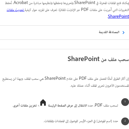
يمكنك فتح الملفات المخزنة في SharePoint وتحريرها وحفظها وتنظيمها مباشرة من Acrobat. تُحفظ
التغييرات التي أُجريت على ملفات PDF عبر الإنترنت تلقائيًا. تعرف على المزيد حول كيفية
تحديث ملفات
.
SharePoint
المصادقة القديمة
سحب ملف من SharePoint
إن أكثر الطرق أمانًا للعمل على ملف PDF على خادم SharePoint هي سحب الملف. وبهذا لن يستطيع
المستخدمون الآخرون تحرير الملف أثناء عملك عليه.
لسحب ملف PDF، حدد
الانتقال إلى عرض الصفحة الرئيسة
>
تخزين ملفات أخرى
.
حدد [اسم الموصل] في الجزء الأيسر للوصول إلى المجلدات والملفات.