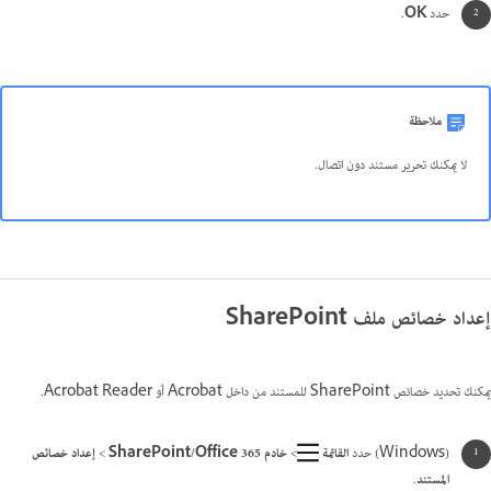
حدد
OK
.
ملاحظة
لا يمكنك تحرير مستند دون اتصال.
إعداد خصائص ملف SharePoint
يمكنك تحديد خصائص SharePoint للمستند من داخل Acrobat أو Acrobat Reader.
(Windows) حدد
القائمة
>
خادم SharePoint/Office 365
>
إعداد خصائص
المستند
.