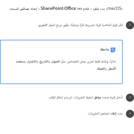
(macOS) حدد
ملف
>
خادم SharePoint/Office 365
>
إعداد خصائص المستند
.
انقر فوق الخاصية المراد تحريرها نقرًا مزدوجًا. يظهر مربع الحوار
التحرير
.
ملاحظة
حاليًا، يمكنك فقط تحرير بعض الخصائص، مثل
العنوان
، و
التاريخ
، و
الاختيار
، و
متعدد
الأسطر
، و
العملة
.
أدخل قيمة وحدد
موافق
لحفظ التغييرات. ثم يتم إغلاق الملف.
حدد
إلغاء
لتجاهل التغييرات.