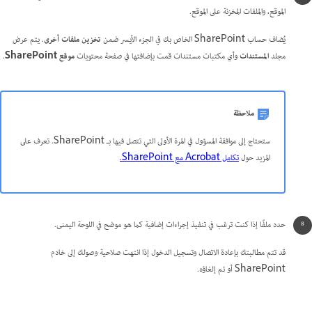
الموقع، والملفات المخزنة على الموقع.
يُضاف حساب SharePoint الخاص بك في الجزء الأيسر ضمن
تخزين ملفات أخرى
. يتم عرض
مجلد
المستندات
وأي مكتبات مستندات قمت بإضافتها في صفحة محتويات
موقع SharePoint
.
ملاحظة
ستحتاج إلى موافقة المسؤول في المرة الأولى التي تتصل فيها بـ SharePoint. تعرف على
المزيد حول
تكامل Acrobat مع SharePoint.
حدد ملفًا إذا كنت ترغب في تنفيذ إجراءات إضافية كما هو موضح في اللوحة اليمنى.
قد تتم مطالبتك بإعادة الاتصال وتسجيل الدخول إذا انتهت صلاحية وصولك إلى خادم
SharePoint أو تم إلغاؤه.