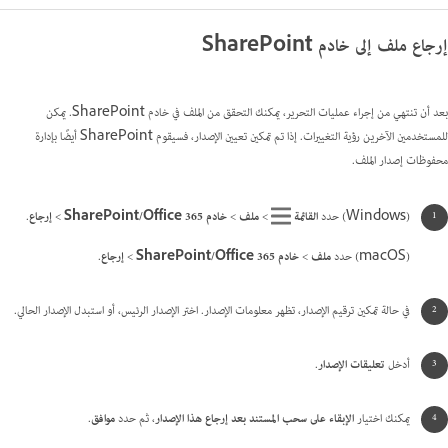
إرجاع ملف إلى خادم SharePoint
بعد أن تنتهي من إجراء عمليات التحرير، يمكنك التحقق من الملف في خادم SharePoint. يمكن
للمستخدمين الآخرين رؤية التغييرات. إذا تم تمكين تعيين الإصدار، فسيقوم SharePoint أيضًا بإدارة
محفوظات إصدار الملف.
(Windows) حدد
القائمة
>
ملف
>
خادم SharePoint/Office 365
>
إرجاع
.
(macOS) حدد
ملف
>
خادم SharePoint/Office 365
>
إرجاع
.
في حالة تمكين ترقيم الإصدار، تظهر معلومات الإصدار. اختر الإصدار الرئيس، أو استبدل الإصدار الحالي.
أدخل
تعليقات الإصدار
.
يمكنك اختيار
الإبقاء على سحب المستند بعد إرجاع هذا الإصدار
، ثم حدد
موافق
.