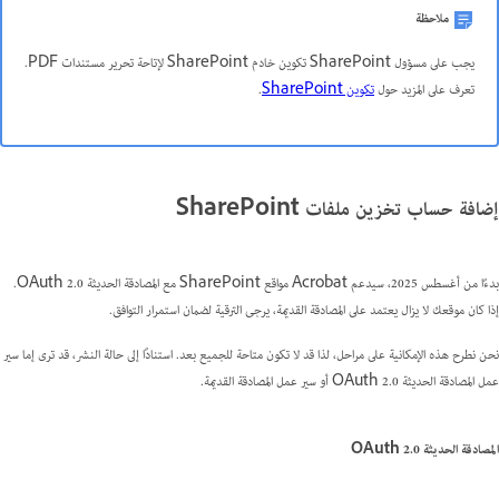
ملاحظة
يجب على مسؤول SharePoint تكوين خادم SharePoint لإتاحة تحرير مستندات PDF.
تعرف على المزيد حول
تكوين SharePoint
.
إضافة حساب تخزين ملفات SharePoint
بدءًا من أغسطس 2025، سيدعم Acrobat مواقع SharePoint مع المصادقة الحديثة OAuth 2.0.
إذا كان موقعك لا يزال يعتمد على المصادقة القديمة، يرجى الترقية لضمان استمرار التوافق.
نحن نطرح هذه الإمكانية على مراحل، لذا قد لا تكون متاحة للجميع بعد. استنادًا إلى حالة النشر، قد ترى إما سير
عمل المصادقة الحديثة OAuth 2.0 أو سير عمل المصادقة القديمة.
المصادقة الحديثة OAuth 2.0