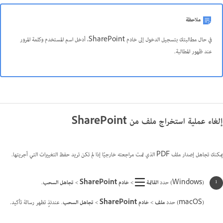
ملاحظة
في حال مطالبتك بتسجيل الدخول إلى خادم SharePoint، أدخل اسم المستخدم وكلمة المرور
عند ظهور المطالبة.
إلغاء عملية استخراج ملف من SharePoint
يمكنك تجاهل إصدار ملف PDF الذي تمت مراجعته خارجيًا إذا لم تكن تريد حفظ التغييرات التي أجريتها.
(Windows) حدد
القائمة
>
خادم SharePoint
>
تجاهل السحب
.
(macOS) حدد
ملف
>
خادم SharePoint
>
تجاهل السحب
. عندئذٍ تظهر رسالة تأكيد.