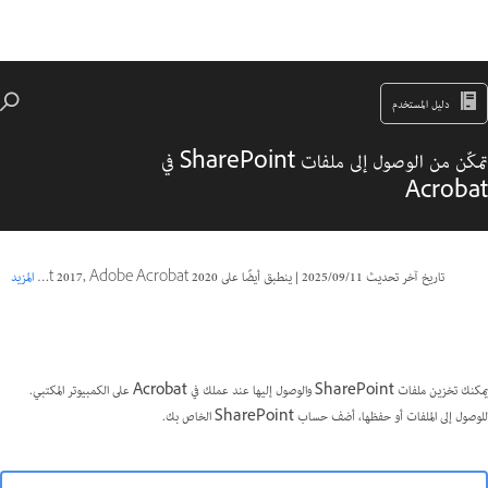
دليل المستخدم
تمكّن من الوصول إلى ملفات SharePoint في
Acrobat
تاريخ آخر تحديث
11‏/09‏/2025
|
ينطبق أيضًا على Acrobat Reader, Adobe Acrobat 2017, Adobe Acrobat 2020
المزيد
يمكنك تخزين ملفات SharePoint والوصول إليها عند عملك في Acrobat على الكمبيوتر المكتبي.
للوصول إلى الملفات أو حفظها، أضف حساب SharePoint الخاص بك.