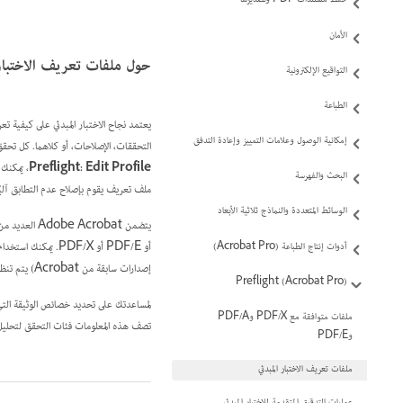
حفظ مستندات PDF وتصديرها‬
الأمان
حول ملفات تعريف الاختبار 
التواقيع الإلكترونية
الطباعة
يعتمد نجاح الاختبار المبدئي على كيفية ت
إمكانية الوصول وعلامات التمييز وإعادة التدفق
التحققات، الإصلاحات، أو كلاهما. كل تحقق يتضمن جملة خصائص أو أكثر تدقق محتوى DF
Preflight: Edit Profile
، يمكنك 
البحث والفهرسة
ملف تعريف يقوم بإصلاح عدم التطابق آليًا 
الوسائط المتعددة والنماذج ثلاثية الأبعاد
يتضمن Adobe Acrobat العديد من ملفات تعريف الاختبار المبدئي المعرفة مسبقًا والمنظمة في مجموعات، مثل
أو PDF/E أو PDF/X. يمكنك استخدام ملفات التعريف السابقة التحديد أو تعديلها لإنشاء ملفات تعريف مخصصة. إن التحققات التي تتألف منها ملفات التعريف (تسمى
أدوات إنتاج الطباعة (Acrobat Pro)
إصدارات سابقة من Acrobat) يتم تنظيمها حسب الفئات، مثل Documents وPages وImages وغيرها. كل تحقق في فئة ما يتحكم في خاصية معينة في الوثيقة.
Preflight (Acrobat Pro)
لمساعدتك على تحديد خصائص الوثيقة التي 
ملفات متوافقة مع PDF/X وPDF/A
تصف هذه المعلومات فئات التحقق لتحليل 
وPDF/E
ملفات تعريف الاختبار المبدئي