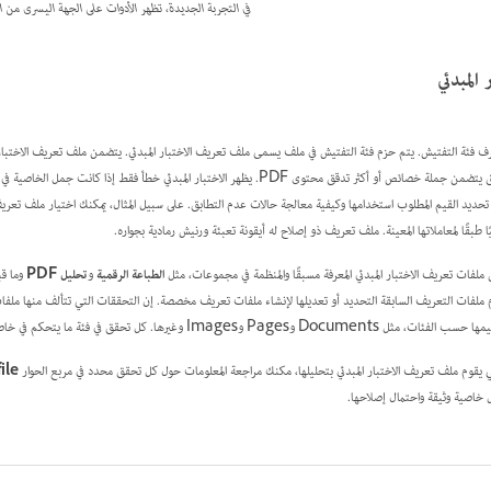
في التجربة الجديدة، تظهر الأدوات على الجهة اليسرى من ا
المبدئي
عرف فئة التفتيش. يتم حزم فئة التفتيش في ملف يسمى ملف تعريف الاختبار المبدئي. يتضمن ملف تعريف الاختبار ال
P. يظهر الاختبار المبدئي خطأ فقط إذا كانت جمل الخاصية في التحقق خاطئة. في مربع الحوار
تحديد القيم المطلوب استخدامها وكيفية معالجة حالات عدم التطابق. على سبيل المثال، يمكنك اختيار ملف تعريف ي
طبقًا لمعاملاتها المعينة. ملف تعريف ذو إصلاح له أيقونة تعبئة ورنيش رمادية بجواره.
الطباعة الرقمية
و
تحليل PDF
يقوم ملف تعريف الاختبار المبدئي بتحليلها، مكنك مراجعة المعلومات حول كل تحقق محدد في مربع الحوار
ile
خاصية وثيقة واحتمال إصلاحها.