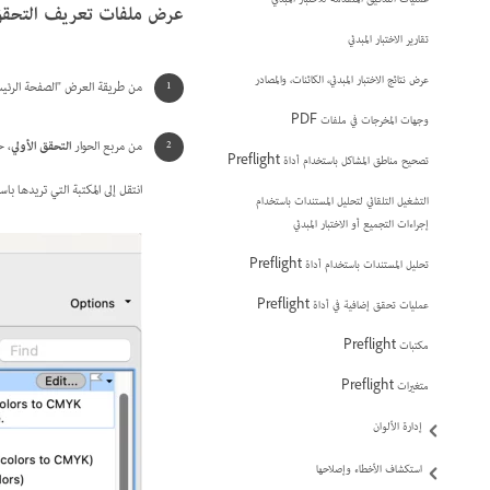
عمليات التدقيق المتقدمة للاختبار المبدئي
عرض ملفات تعريف التحقق 
تقارير الاختبار المبدئي
عرض نتائج الاختبار المبدئي، الكائنات، والمصادر
من طريقة العرض "الصفحة الرئيسية" في bat
وجهات المخرجات في ملفات PDF
من مربع الحوار
التحقق الأولي
، ح
تصحيح مناطق المشاكل باستخدام أداة Preflight
انتقل إلى المكتبة التي تريدها باست
التشغيل التلقائي لتحليل المستندات باستخدام
إجراءات التجميع أو الاختبار المبدئي
تحليل المستندات باستخدام أداة Preflight
عمليات تحقق إضافية في أداة Preflight
مكتبات Preflight
متغيرات Preflight
إدارة الألوان
استكشاف الأخطاء وإصلاحها