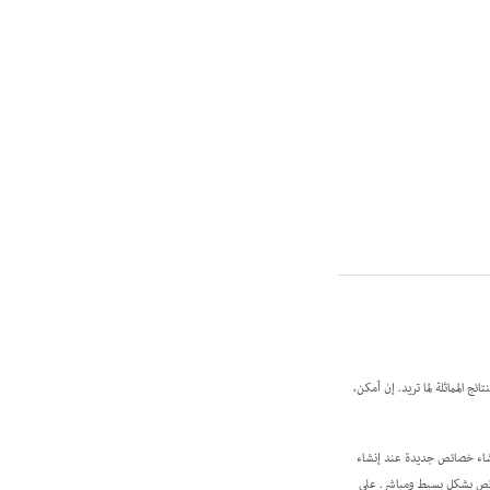
 المماثلة لما تريد. إن أمكن،
PDF. يمكنك استخدام الخصائص الموجودة أو إنشاء خصائص جديدة عند إنشاء
التحققات التي تحتاج إليها لتدقيق محتوى PDF، وأبقِ التحققات والخصائص بشكل بسيط ومباشر. على