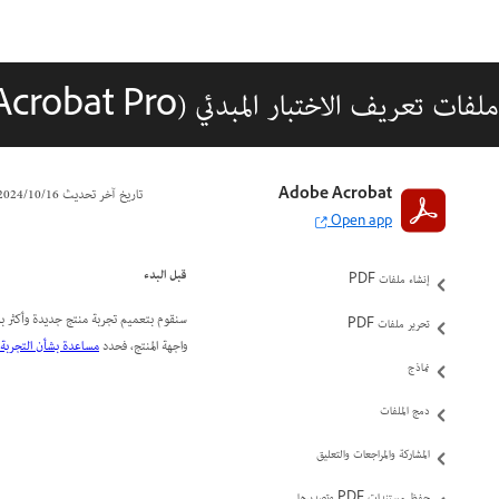
ملفات تعريف الاختبار المبدئي (Acrobat Pro)
مقدمة إلى Acrobat
Adobe Acrobat
تاريخ آخر تحديث
16‏/10‏/2024
Open app
مساحة العمل
قبل البدء
إنشاء ملفات PDF
سنقوم بتعميم تجربة منتج جديدة وأكثر بدي
تحرير ملفات PDF
واجهة المنتج، فحدد
مساعدة بشأن التجربة ا
نماذج
دمج الملفات
المشاركة والمراجعات والتعليق