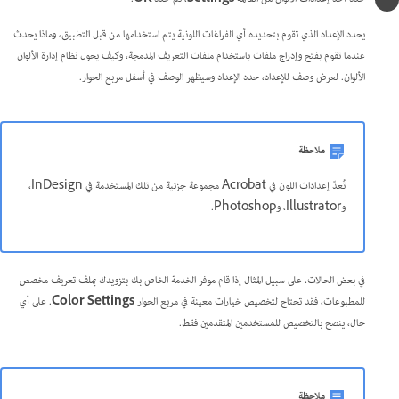
يحدد الإعداد الذي تقوم بتحديده أي الفراغات اللونية يتم استخدامها من قبل التطبيق، وماذا يحدث
عندما تقوم بفتح وإدراج ملفات باستخدام ملفات التعريف المدمجة، وكيف يحول نظام إدارة الألوان
الألوان. لعرض وصف للإعداد، حدد الإعداد وسيظهر الوصف في أسفل مربع الحوار.
ملاحظة
تُعدّ إعدادات اللون في Acrobat مجموعة جزئية من تلك المستخدمة في InDesign،
وIllustrator، وPhotoshop.
في بعض الحالات، على سبيل المثال إذا قام موفر الخدمة الخاص بك بتزويدك بملف تعريف مخصص
للمطبوعات، فقد تحتاج لتخصيص خيارات معينة في مربع الحوار
Color Settings
. على أي
حال، ينصح بالتخصيص للمستخدمين المتقدمين فقط.
ملاحظة