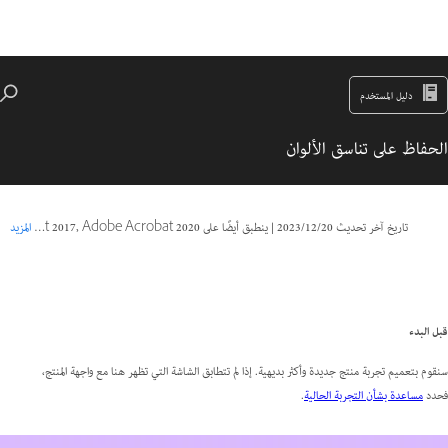
دليل المستخدم
الحفاظ على تناسق الألوان
تاريخ آخر تحديث
20‏/12‏/2023
|
ينطبق أيضًا على Adobe Acrobat 2017, Adobe Acrobat 2020
المزيد
قبل البدء
سنقوم بتعميم تجربة منتج جديدة وأكثر بديهية. إذا لم تتطابق الشاشة التي تظهر هنا مع واجهة المنتج،
فحدد
مساعدة بشأن التجربة الحالية
.