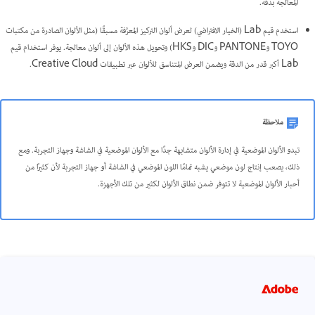
المعالجة بدقة.
استخدم قيم Lab (الخيار الافتراضي) لعرض ألوان التركيز المعرَّفة مسبقًا (مثل الألوان الصادرة من مكتبات
TOYO وPANTONE وDIC وHKS) وتحويل هذه الألوان إلى ألوان معالجة. يوفر استخدام قيم
Lab أكبر قدر من الدقة ويضمن العرض المتناسق للألوان عبر تطبيقات Creative Cloud.
ملاحظة
تبدو الألوان الموضعية في إدارة الألوان متشابهة جدًا مع الألوان الموضعية في الشاشة وجهاز التجربة. ومع
ذلك، يصعب إنتاج لون موضعي يشبه تمامًا اللون الموضعي في الشاشة أو جهاز التجربة لأن كثيرًا من
أحبار الألوان الموضعية لا تتوفر ضمن نطاق الألوان لكثير من تلك الأجهزة.