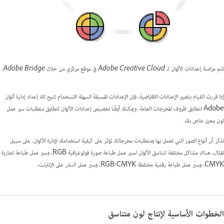
تتم مزامنة إعدادات الألوان لـ Adobe Creative Cloud في موقع مركزي من خلال Adobe Bridge.
إذا قررت القيام بتغيير الإعدادات الافتراضية، فإن الإعدادات المسبقة السهلة الاستخدام تتيح لك إعداد إدارة ألوان
Adobe لتطابق ظروف المخرجات العامة. ويمكنك أيضًا تخصيص إعدادات الألوان لتطابق متطلبات سير عمل
لون معين خاص بك.
تذكر أن أنواع الصور التي تعمل بها ومتطلبات مخرجاتك تؤثر على كيفية استخدامك لإدارة الألوان. على سبيل
المثال، هناك مشاكل مختلفة لتناسق الألوان لسير عمل طباعة صورة فوتوغرافية RGB، وسير عمل طباعة تجارية
CMYK، وسير عمل طباعة رقمية مختلطة RGB/CMYK، وسير عمل النشر على الإنترنت.
الخطوات الأساسية لإنتاج لون متناسق