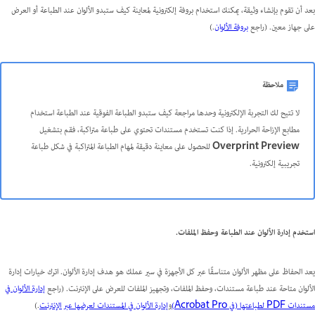
بعد أن تقوم بإنشاء وثيقة، يمكنك استخدام بروفة إلكترونية لمعاينة كيف ستبدو الألوان عند الطباعة أو العرض
على جهاز معين. (راجع
بروفة الألوان
.)
ملاحظة
لا تتيح لك التجربة الإلكترونية وحدها مراجعة كيف ستبدو الطباعة الفوقية عند الطباعة استخدام
مطابع الإزاحة الحرارية. إذا كنت تستخدم مستندات تحتوي على طباعة متراكبة، فقم بتشغيل
Overprint Preview
للحصول على معاينة دقيقة لمهام الطباعة المتراكبة في شكل طباعة
تجريبية إلكترونية.
استخدم إدارة الألوان عند الطباعة وحفظ الملفات.
يعد الحفاظ على مظهر الألوان متناسقًا عبر كل الأجهزة في سير عملك هو هدف إدارة الألوان. اترك خيارات إدارة
الألوان متاحة عند طباعة مستندات، وحفظ الملفات، وتجهيز الملفات للعرض على الإنترنت. (راجع
إدارة الألوان في
مستندات PDF لطباعتها (في Acrobat Pro)
و
إدارة الألوان في المستندات لعرضها عبر الإنترنت
.)