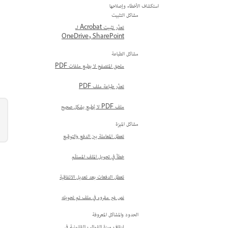
استكشاف الأخطاء وإصلاحها
مشاكل التثبيت
تعذّر تثبيت Acrobat لـ
SharePoint وOneDrive
مشاكل الطباعة
ملحق المتصفح لا يطبع ملفات PDF
تعذّر طباعة ملف PDF
ملف PDF لا يُطبع بشكل صحيح
مشاكل الميزة
تعطل المعاملة بين الدفع والتوقيع
خطأ في تحويل الملف المستلَم
تعطل الدفعات بعد تعديل الاتفاقية
نص غير مقروء في ملف تم تحويله
الحدود والمشاكل المعروفة
إيقاف ميزة القوالب القانونية في