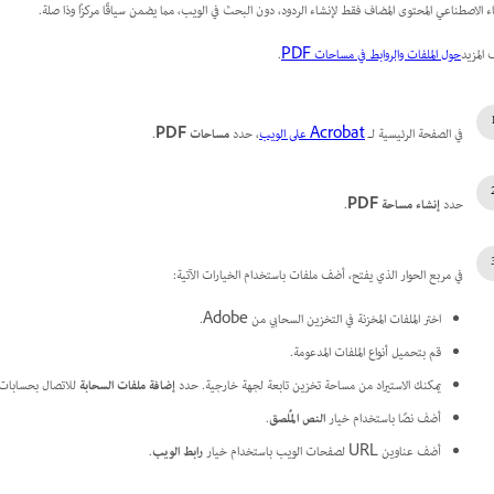
اء الاصطناعي المحتوى المضاف فقط لإنشاء الردود، دون البحث في الويب، مما يضمن سياقًا مركزًا وذا صلة.
 المزيد
حول الملفات والروابط في مساحات PDF
.
في الصفحة الرئيسية لـ
Acrobat على الويب
، حدد
مساحات PDF
.
حدد
إنشاء مساحة PDF
.
في مربع الحوار الذي يفتح، أضف ملفات باستخدام الخيارات الآتية:
اختر الملفات المخزنة في التخزين السحابي من Adobe.
قم بتحميل أنواع الملفات المدعومة.
يمكنك الاستيراد من مساحة تخزين تابعة لجهة خارجية. حدد
إضافة ملفات السحابة
للاتصال بحسابات 
أضف نصًا باستخدام خيار
النص المُلصق
.
أضف عناوين URL لصفحات الويب باستخدام خيار
رابط الويب
.