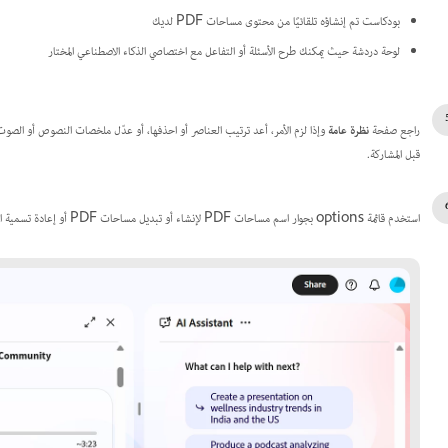
بودكاست تم إنشاؤه تلقائيًا من محتوى مساحات PDF لديك
لوحة دردشة حيث يمكنك طرح الأسئلة أو التفاعل مع اختصاصي الذكاء الاصطناعي المختار
راجع صفحة
نظرة عامة
وإذا لزم الأمر، أعد ترتيب العناصر أو احذفها، أو عدّل ملخصات النصوص أو الصوت
قبل المشاركة.
استخدم قائمة options بجوار اسم مساحات PDF لإنشاء أو تبديل مساحات PDF أو إعادة تسمية الملف أو حفظ نسخة أو delete أو فتحه في تطبيق سطح مكتب.