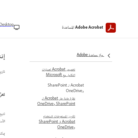
Microsoft Teams
حل المشكلات في Acrobat لـ
Microsoft Teams
Desktop
المساعدة
Adobe Acrobat
التعاون في العمل على ملفات PDF
في Microsoft Teams
تثبيت Acrobat لـ Microsoft
إنش
مركز مساعدة Adobe
Teams
تخصيص Acrobat لعمليات
تاري
التكامل مع Microsoft
Acrobat لـ SharePoint
وOneDrive
تعرَّف على 
نظرة عامة على Acrobat لـ
SharePoint وOneDrive
تكوين المستعرضات لاستخدام
الأس
Acrobat في SharePoint
وOneDrive