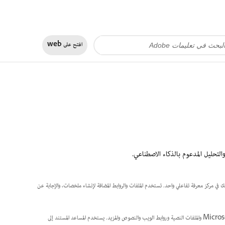
افتح على
web
ظيم بحثك في مركز معرفة تفاعلي واحد. تستخدم الملفات والروابط المضافة لإنشاء ملخصات، والإجابة عن
يمكنك إضافة مجموعة واسعة من المحتوى إلى مساحة PDF الخاصة بك، بما في ذلك ملفات PDF وملفات Microsoft 365 والملفات النصية وروابط الويب والنصوص والمزيد. يستخدم المساعد المستند إلى