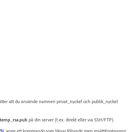
sätter att du använde namnen privat_nyckel och publik_nyckel
temp_rsa.pub
på din server (t.ex. direkt eller via SSH/FTP).
VN
, ange ett kommando som liknar följande men ersätt
Kontonamn