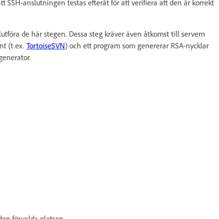
SH-anslutningen testas efteråt för att verifiera att den är korrekt
 slutföra de här stegen. Dessa steg kräver även åtkomst till servern
nt (t.ex.
TortoiseSVN
) och ett program som genererar RSA-nycklar
generator.
den förvalda platsen.