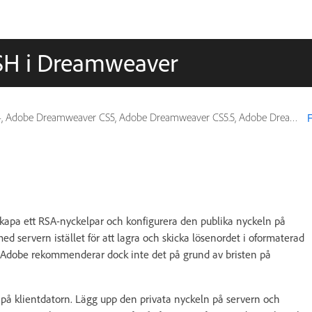
SH i Dreamweaver
dobe Dreamweaver CS5, Adobe Dreamweaver CS5.5, Adobe Dreamweaver CS6
F
kapa ett RSA-nyckelpar och konfigurera den publika nyckeln på
d servern istället för att lagra och skicka lösenordet i oformaterad
r. Adobe rekommenderar dock inte det på grund av bristen på
r på klientdatorn. Lägg upp den privata nyckeln på servern och