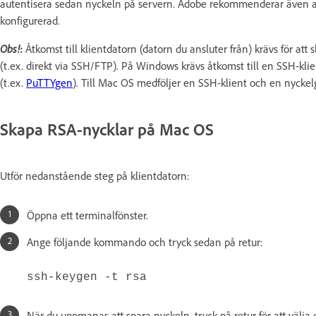
autentisera sedan nyckeln på servern. Adobe rekommenderar även att S
konfigurerad.
Obs!
:
Åtkomst till klientdatorn (datorn du ansluter från) krävs för att
(t.ex. direkt via SSH/FTP). På Windows krävs åtkomst till en SSH-klie
(t.ex.
PuTTYgen
). Till Mac OS medföljer en SSH-klient och en nyckel
Skapa RSA-nycklar på Mac OS
Utför nedanstående steg på klientdatorn:
Öppna ett terminalfönster.
Ange följande kommando och tryck sedan på retur:
ssh-keygen -t rsa
När du uppmanas att spara nyckeln, tryck på retur för att välja 