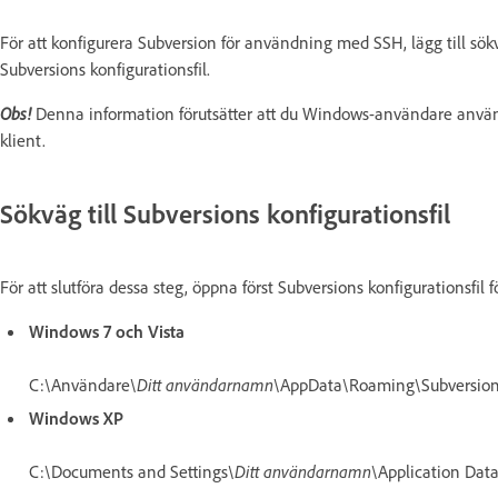
För att konfigurera Subversion för användning med SSH, lägg till sökv
Subversions konfigurationsfil.
Obs!
Denna information förutsätter att du Windows-användare anv
klient.
Sökväg till Subversions konfigurationsfil
För att slutföra dessa steg, öppna först Subversions konfigurationsfil 
Windows 7 och Vista
C:\Användare\
Ditt användarnamn
\AppData\Roaming\Subversion
Windows XP
C:\Documents and Settings\
Ditt användarnamn
\Application Dat