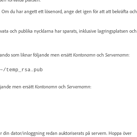
r. Om du har angett ett lösenord, ange det igen för att att bekräfta och
ata och publika nycklarna har sparats, inklusive lagringsplatsen och
mmando som liknar följande men ersätt
Kontonamn
och
Servernamn
:
~/temp_rsa.pub
ljande men ersätt
Kontonamn
och
Servernamn
:
r din dator/inloggning redan auktoriserats på servern. Hoppa över