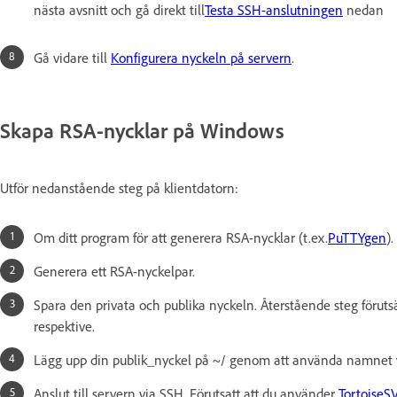
nästa avsnitt och gå direkt till
Testa SSH-anslutningen
nedan
Gå vidare till
Konfigurera nyckeln på servern
.
Skapa RSA-nycklar på Windows
Utför nedanstående steg på klientdatorn:
Om ditt program för att generera RSA-nycklar (t.ex.
PuTTYgen
).
Generera ett RSA-nyckelpar.
Spara den privata och publika nyckeln. Återstående steg förut
respektive.
Lägg upp din publik_nyckel på ~/ genom att använda namnet
Anslut till servern via SSH. Förutsatt att du använder
TortoiseS