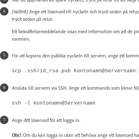
(Valfritt) Ange ett lösenord till nyckeln och tryck sedan på retu
tryck sedan på retur.
Ett bekräftelsemeddelande visas med information om att de priv
namnen.
För att kopiera den publika nyckeln till servern, ange ett ko
scp .ssh/id_rsa.pub Kontonamn@Servernamn:
Ansluta till servern via SSH. Ange ett kommando som liknar fö
ssh -l Kontonamn@Servernamn
Ange ditt lösenord för att logga in.
Obs!
:
Om du kan logga in utan att behöva ange ett lösenord ha