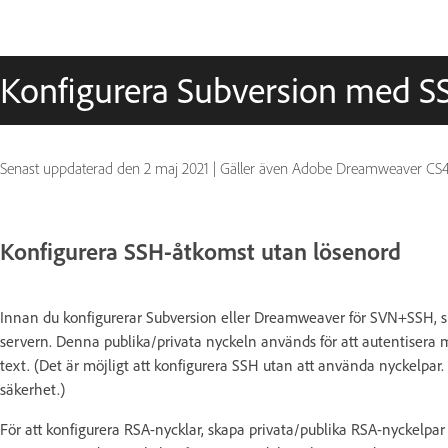
Konfigurera Subversion med S
Senast uppdaterad den
2 maj 2021
|
Gäller även Adobe Dreamweaver CS4, A
Konfigurera SSH-åtkomst utan lösenord
Innan du konfigurerar Subversion eller Dreamweaver för SVN+SSH, s
servern. Denna publika/privata nyckeln används för att autentisera me
text. (Det är möjligt att konfigurera SSH utan att använda nyckelpa
säkerhet.)
För att konfigurera RSA-nycklar, skapa privata/publika RSA-nyckelpa