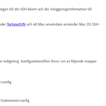
ägen till din SSH-klient och din inloggningsinformation till
änder
TortoiseSVN
och att Mac-användare använder Mac OS SSH-
för redigering. Konfigurationsfilen finns i en av följande mappar:
\config
a\Subversion\config