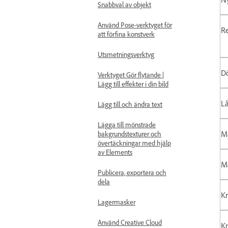
Snabbval av objekt
Använd Pose-verktyget för
Re
att förfina konstverk
Utsmetningsverktyg
Dö
Verktyget Gör flytande |
Lägg till effekter i din bild
Lå
Lägg till och ändra text
Lägga till mönstrade
M
bakgrundstexturer och
övertäckningar med hjälp
av Elements
Ma
Publicera, exportera och
dela
Kn
Lagermasker
Använd Creative Cloud
Kn