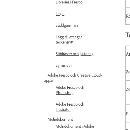
Libraries i Fresco
Linjal
Ro
Suddgummin
T
Lägg till ett eget
teckensnitt
Stödraster och justering
Å
Symmetri
Z
Adobe Fresco och Creative Cloud-
appar
Adobe Fresco och
Z
Photoshop
Adobe Fresco och
Illustrator
P
Molndokument
Molndokument i Adobe