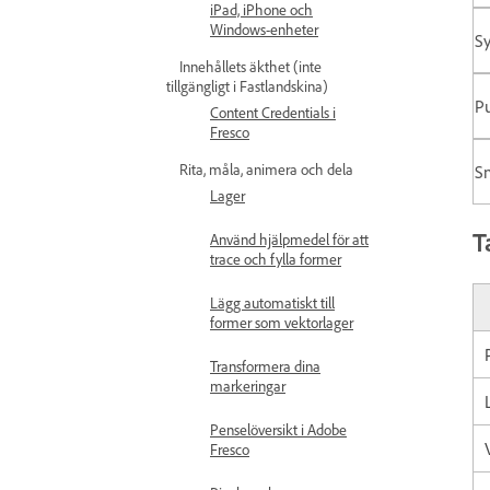
iPad, iPhone och
Windows-enheter
Sy
Innehållets äkthet (inte
tillgängligt i Fastlandskina)
Pu
Content Credentials i
Fresco
Rita, måla, animera och dela
S
Lager
T
Använd hjälpmedel för att
trace och fylla former
Lägg automatiskt till
former som vektorlager
Transformera dina
markeringar
Penselöversikt i Adobe
Fresco