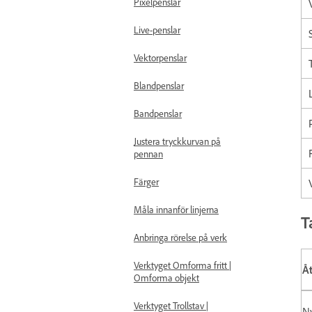
Pixelpenslar
Live-penslar
Vektorpenslar
Blandpenslar
Bandpenslar
Justera tryckkurvan på
pennan
Färger
Måla innanför linjerna
T
Anbringa rörelse på verk
Verktyget Omforma fritt |
Å
Omforma objekt
Verktyget Trollstav |
Ny