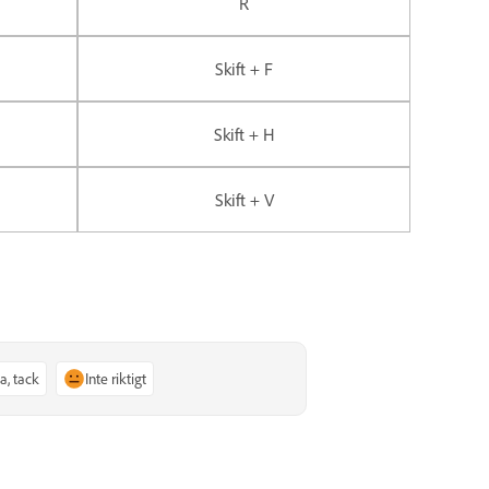
R
Skift + F
Skift + H
Skift + V
Ja, tack
Inte riktigt