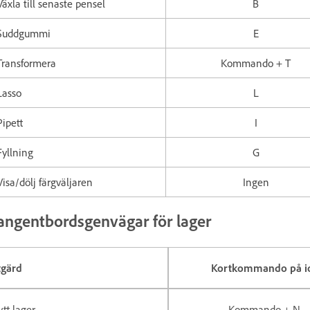
Växla till senaste pensel
B
Suddgummi
E
Transformera
Kommando + T
Lasso
L
Pipett
I
Fyllning
G
Visa/dölj färgväljaren
Ingen
angentbordsgenvägar för lager
tgärd
Kortkommando på i
tt lager
Kommando + N