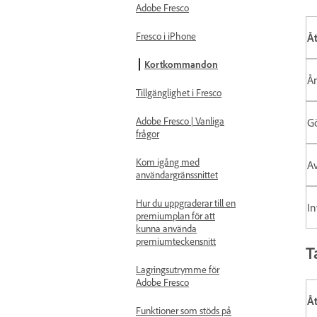
Adobe Fresco
Fresco i iPhone
Å
Kortkommandon
Å
Tillgänglighet i Fresco
Adobe Fresco | Vanliga
G
frågor
Kom igång med
A
användargränssnittet
Hur du uppgraderar till en
I
premiumplan för att
kunna använda
premiumteckensnitt
T
Lagringsutrymme för
Adobe Fresco
Å
Funktioner som stöds på