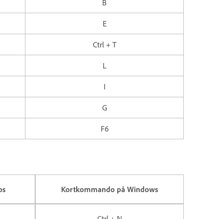
B
E
Ctrl + T
L
I
G
F6
os
Kortkommando på Windows
Ctrl + N