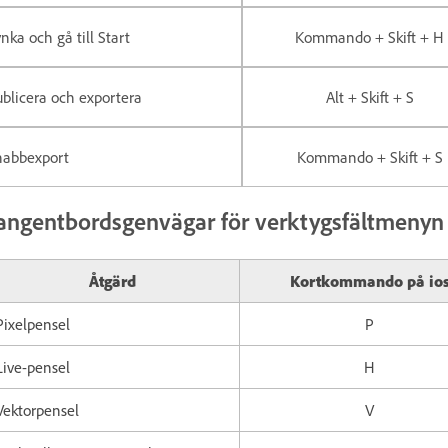
nka och gå till Start
Kommando + Skift + H
blicera och exportera
Alt + Skift + S
nabbexport
Kommando + Skift + S
angentbordsgenvägar för verktygsfältmenyn
Åtgärd
Kortkommando på io
Pixelpensel
P
Live-pensel
H
Vektorpensel
V