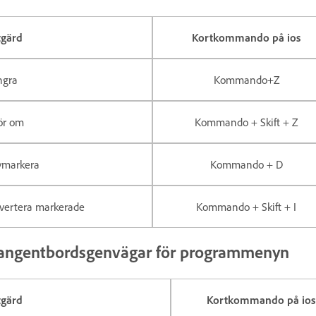
tgärd
Kortkommando på ios
ngra
Kommando+Z
ör om
Kommando + Skift + Z
vmarkera
Kommando + D
nvertera markerade
Kommando + Skift + I
angentbordsgenvägar för programmenyn
tgärd
Kortkommando på ios