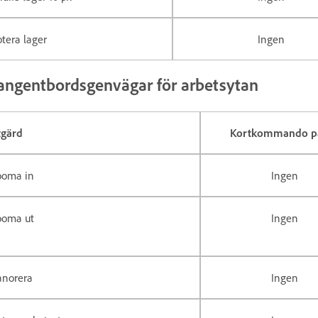
tera lager
Ingen
angentbordsgenvägar för arbetsytan
tgärd
Kortkommando på
ooma in
Ingen
ooma ut
Ingen
anorera
Ingen