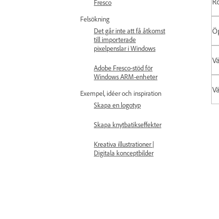
Ro
Fresco
Felsökning
Ö
Det går inte att få åtkomst
till importerade
pixelpenslar i Windows
Vä
Adobe Fresco-stöd för
Windows ARM-enheter
Vä
Exempel, idéer och inspiration
Skapa en logotyp
Skapa knytbatikseffekter
Kreativa illustrationer |
Digitala konceptbilder