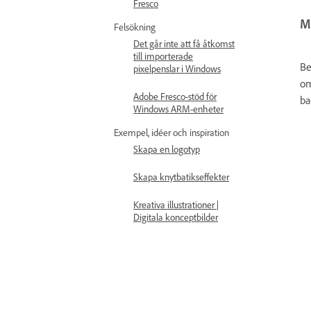
Fresco
Mi
Felsökning
Det går inte att få åtkomst
till importerade
Be
pixelpenslar i Windows
om
Adobe Fresco-stöd för
ba
Windows ARM-enheter
Exempel, idéer och inspiration
Skapa en logotyp
Skapa knytbatikseffekter
Kreativa illustrationer |
Digitala konceptbilder