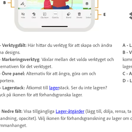
- Verktygsfält:
Här hittar du verktyg för att skapa och ändra
A - L
na designs.
B -
V
-
Markeringsverktyg
: Växlar mellan det valda verktyget och
komm
ternativen för det verktyget.
lage
- Övre panel:
Alternativ för att ångra, göra om och
C - 
portera.
D -
L
- Lagerstack:
Åtkomst till
lager
stack. Ser du inte lagren?
yck på ikonen för att förhandsgranska lager.
- Nedre fält:
Visa tillgängliga
Lager-åtgärder
(lägg till, dölja, rensa,
landning, opacitet). Välj ikonen för förhandsgranskning av lager om du 
ammanhanget.