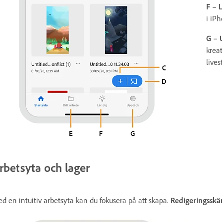
F – 
i iP
G – 
krea
lives
rbetsyta och lager
d en intuitiv arbetsyta kan du fokusera på att skapa.
Redigeringssk