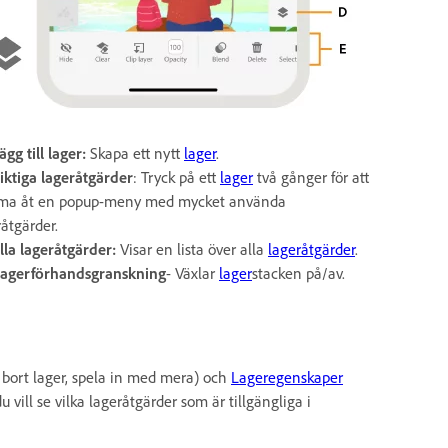
ägg till lager:
Skapa ett nytt
lager
.
iktiga lageråtgärder
: Tryck på ett
lager
två gånger för att
a åt en popup-meny med mycket använda
råtgärder.
Alla lageråtgärder:
Visar en lista över alla
lageråtgärder
.
agerförhandsgranskning
- Växlar
lager
stacken på/av.
 ta bort lager, spela in med mera) och
Lageregenskaper
vill se vilka lageråtgärder som är tillgängliga i