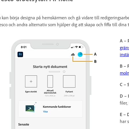
 kan börja designa på hemskärmen och gå vidare till redigeringsarbet
esco och andra alternativ som hjälper dig att skapa och fiffa till dina 
A – 
gräns
instä
B – 
mol
C – 
D – 
filer
E – D
har 