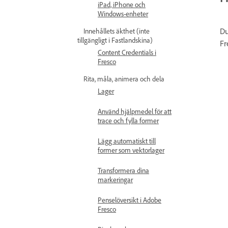
iPad, iPhone och
Windows-enheter
Du
Innehållets äkthet (inte
tillgängligt i Fastlandskina)
Fr
Content Credentials i
Fresco
Rita, måla, animera och dela
Lager
Använd hjälpmedel för att
trace och fylla former
Lägg automatiskt till
former som vektorlager
Transformera dina
markeringar
Penselöversikt i Adobe
Fresco