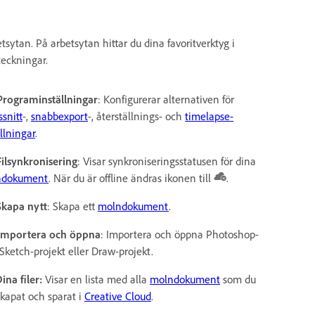
sytan. På arbetsytan hittar du dina favoritverktyg i
teckningar.
Programinställningar
: Konfigurerar alternativen för
snitt
-,
snabbexport
-, återställnings- och
timelapse-
llningar
.
Filsynkronisering
: Visar synkroniseringsstatusen för dina
ndokument
. När du är offline ändras ikonen till
.
Skapa nytt
: Skapa ett
molndokument
.
Importera och öppna
: Importera och öppna Photoshop-
, Sketch-projekt eller Draw-projekt.
ina filer:
Visar en lista med alla
molndokument
som du
skapat och sparat i
Creative Cloud
.