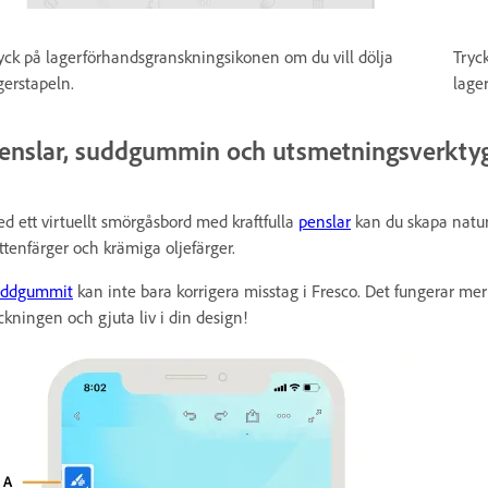
yck på lagerförhandsgranskningsikonen om du vill dölja
Tryc
gerstapeln.
lage
enslar, suddgummin och utsmetningsverkty
d ett virtuellt smörgåsbord med kraftfulla
penslar
kan du skapa natur
ttenfärger och krämiga oljefärger.
uddgummit
kan inte bara korrigera misstag i Fresco. Det fungerar m
ckningen och gjuta liv i din design!