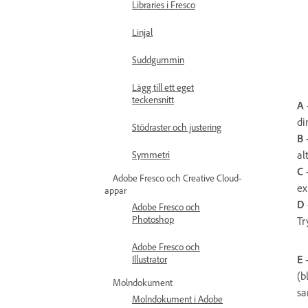
Libraries i Fresco
Linjal
Suddgummin
Lägg till ett eget
teckensnitt
A 
di
Stödraster och justering
B 
al
Symmetri
C 
Adobe Fresco och Creative Cloud-
ex
appar
D 
Adobe Fresco och
Photoshop
Tr
Adobe Fresco och
E 
Illustrator
(b
Molndokument
s
Molndokument i Adobe