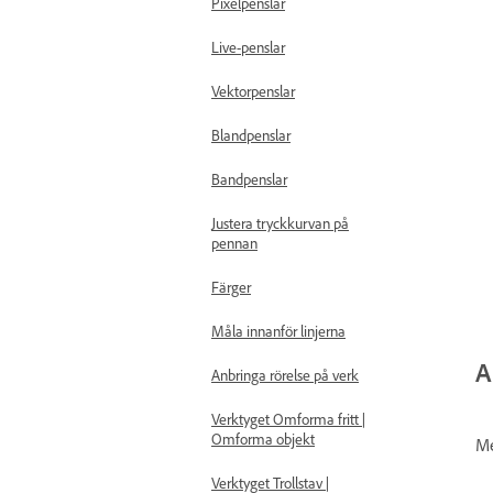
Pixelpenslar
Live-penslar
Vektorpenslar
Blandpenslar
Bandpenslar
Justera tryckkurvan på
pennan
Färger
Måla innanför linjerna
A
Anbringa rörelse på verk
Verktyget Omforma fritt |
Omforma objekt
Me
Verktyget Trollstav |