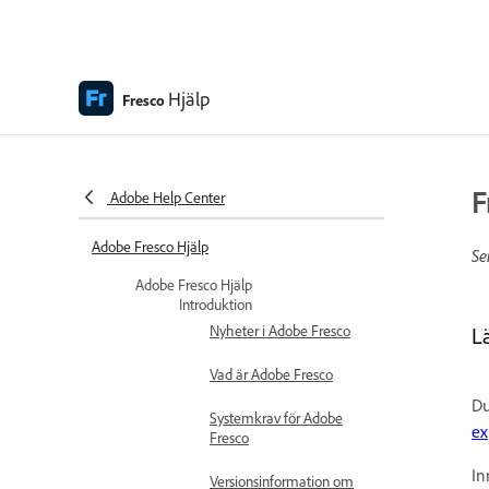
Hjälp
Fresco
F
Adobe Help Center
Adobe Fresco Hjälp
Se
Adobe Fresco Hjälp
Introduktion
Nyheter i Adobe Fresco
L
Vad är Adobe Fresco
Du
Systemkrav för Adobe
ex
Fresco
In
Versionsinformation om