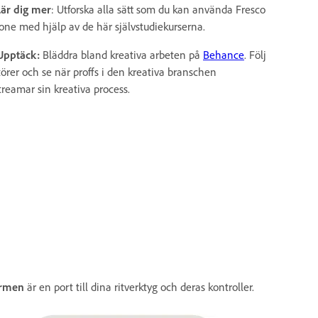
Lär dig mer
: Utforska alla sätt som du kan använda Fresco
hone med hjälp av de här självstudiekurserna.
Upptäck:
Bläddra bland kreativa arbeten på
Behance
. Följ
törer och se när proffs i den kreativa branschen
treamar sin kreativa process.
ärmen
är en port till dina ritverktyg och deras kontroller.