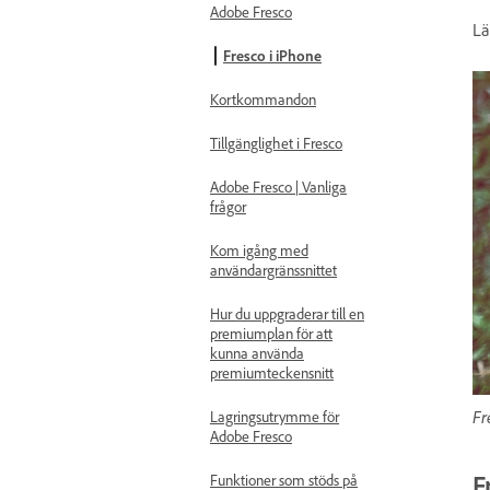
Adobe Fresco
Lä
Fresco i iPhone
Kortkommandon
Tillgänglighet i Fresco
Adobe Fresco | Vanliga
frågor
Kom igång med
användargränssnittet
Hur du uppgraderar till en
premiumplan för att
kunna använda
premiumteckensnitt
Fr
Lagringsutrymme för
Adobe Fresco
F
Funktioner som stöds på