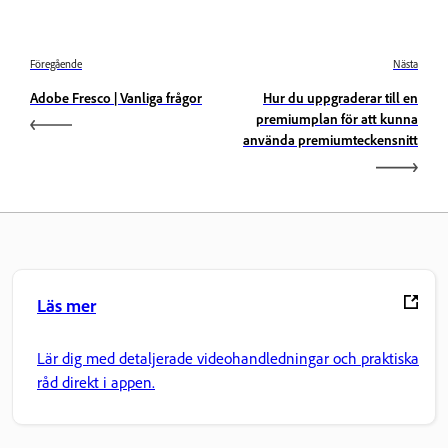
Föregående
Nästa
Adobe Fresco | Vanliga frågor
Hur du uppgraderar till en
premiumplan för att kunna
använda premiumteckensnitt
Läs mer
Lär dig med detaljerade videohandledningar och praktiska
råd direkt i appen.