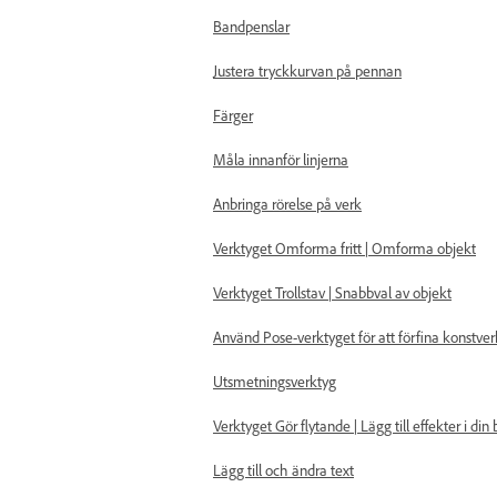
Bandpenslar
Justera tryckkurvan på pennan
Färger
Måla innanför linjerna
Anbringa rörelse på verk
Verktyget Omforma fritt | Omforma objekt
Verktyget Trollstav | Snabbval av objekt
Använd Pose-verktyget för att förfina konstver
Utsmetningsverktyg
Verktyget Gör flytande | Lägg till effekter i din 
Lägg till och ändra text