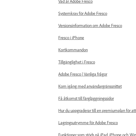
Vad är Adobe Fresco
Systemkrav för Adobe Fresco
Versionsinformation om Adobe Fresco
Fresco i iPhone
Kortkommandon
Tillgänglighet i Fresco
Adobe Fresco | Vanliga frågor
Kom igång med användargränssnittet
Få åtkomst till färgläggningssidor
Hur du uppgraderar till en premiumplan för 
Lagringsutrymme för Adobe Fresco
Funktioner som stöds på iPad, iPhone och W