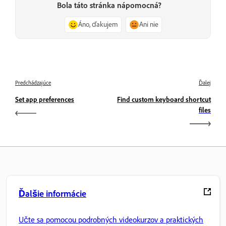
Bola táto stránka nápomocná?
Áno, ďakujem
Ani nie
Predchádzajúce
Ďalej
Set app preferences
Find custom keyboard shortcut
files
Ďalšie informácie
Učte sa pomocou podrobných videokurzov a praktických