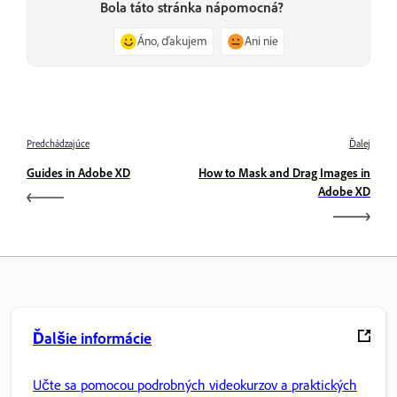
Bola táto stránka nápomocná?
Áno, ďakujem
Ani nie
Predchádzajúce
Ďalej
Guides in Adobe XD
How to Mask and Drag Images in
Adobe XD
Ďalšie informácie
Učte sa pomocou podrobných videokurzov a praktických