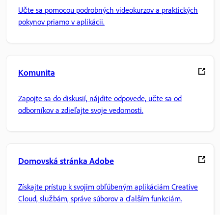
Učte sa pomocou podrobných videokurzov a praktických
pokynov priamo v aplikácii.
Komunita
Zapojte sa do diskusií, nájdite odpovede, učte sa od
odborníkov a zdieľajte svoje vedomosti.
Domovská stránka Adobe
Získajte prístup k svojim obľúbeným aplikáciám Creative
Cloud, službám, správe súborov a ďalším funkciám.