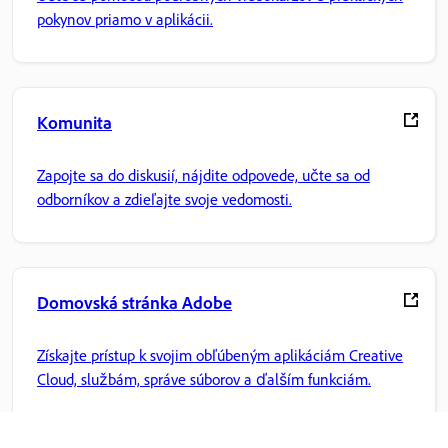
pokynov priamo v aplikácii.
Komunita
Zapojte sa do diskusií, nájdite odpovede, učte sa od
odborníkov a zdieľajte svoje vedomosti.
Domovská stránka Adobe
Získajte prístup k svojim obľúbeným aplikáciám Creative
Cloud, službám, správe súborov a ďalším funkciám.