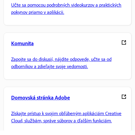
Učte sa pomocou podrobných videokurzov a praktických
pokynov priamo v aplikácii.
Komunita
Zapojte sa do diskusií, nájdite odpovede, učte sa od
odborníkov a zdieľajte svoje vedomosti.
Domovská stránka Adobe
Získajte prístup k svojim obľúbeným aplikáciám Creative
Cloud, službám, správe súborov a ďalším funkciám.