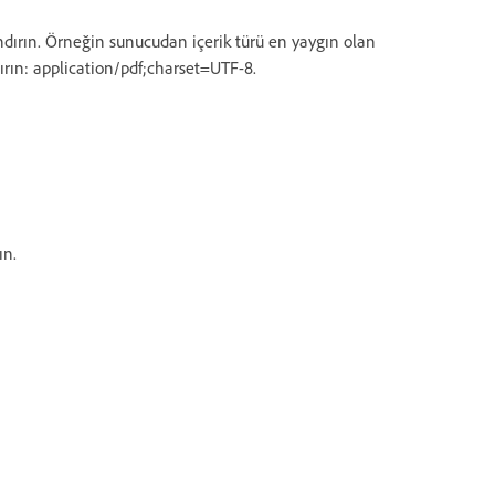
ndırın. Örneğin sunucudan içerik türü en yaygın olan
ırın: application/pdf;charset=UTF-8.
ın.