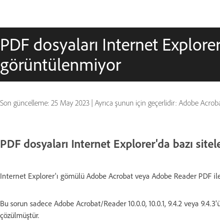
PDF dosyaları Internet Explorer
görüntülenmiyor
Son güncelleme:
25 May 2023
|
Ayrıca şunun için geçerlidir: Adobe Acrob
PDF dosyaları Internet Explorer'da bazı site
Internet Explorer'ı gömülü Adobe Acrobat veya Adobe Reader PDF ile 
Bu sorun sadece Adobe Acrobat/Reader 10.0.0, 10.0.1, 9.4.2 veya 9.4.3
çözülmüştür.