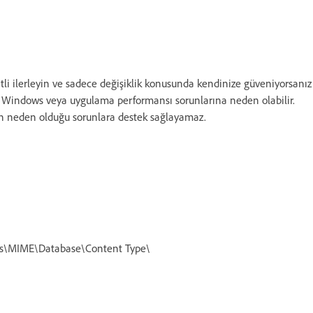
li ilerleyin ve sadece değişiklik konusunda kendinize güveniyorsanız
ddi Windows veya uygulama performansı sorunlarına neden olabilir.
rin neden olduğu sorunlara destek sağlayamaz.
\MIME\Database\Content Type\