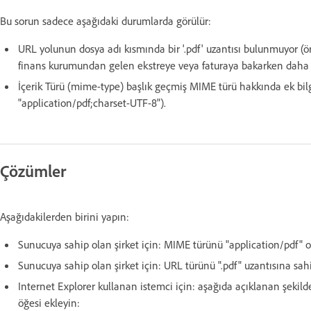
Bu sorun sadece aşağıdaki durumlarda görülür:
URL yolunun dosya adı kısmında bir '.pdf' uzantısı bulunmuyor (ör
finans kurumundan gelen ekstreye veya faturaya bakarken daha 
İçerik Türü (mime-type) başlık geçmiş MIME türü hakkında ek bilg
"application/pdf;charset-UTF-8").
Çözümler
Aşağıdakilerden birini yapın:
Sunucuya sahip olan şirket için: MIME türünü "application/pdf" ol
Sunucuya sahip olan şirket için: URL türünü ".pdf" uzantısına sahi
Internet Explorer kullanan istemci için: aşağıda açıklanan şekilde
öğesi ekleyin: