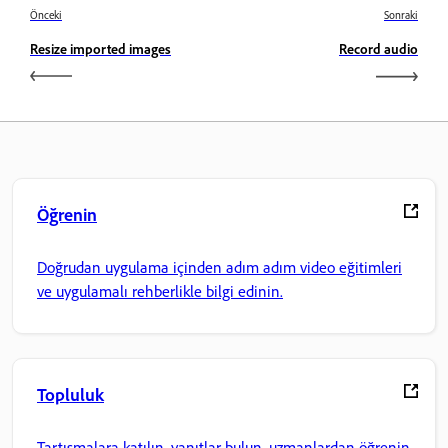
Önceki
Sonraki
Resize imported images
Record audio
Öğrenin
Doğrudan uygulama içinden adım adım video eğitimleri
ve uygulamalı rehberlikle bilgi edinin.
Topluluk
Tartışmalara katılın, yanıtlar bulun, uzmanlardan öğrenin