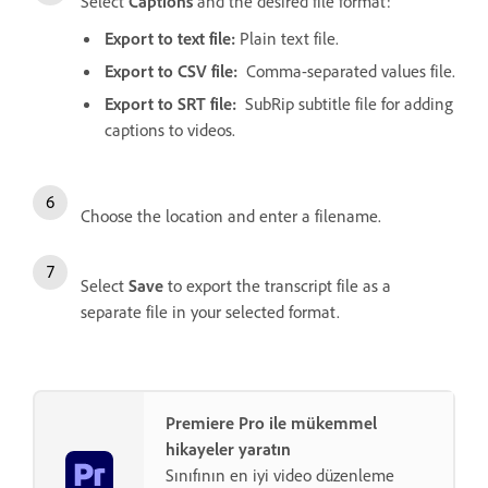
Select
Captions
and the desired file format:
Export to text file:
Plain text file.
Export to CSV file:
Comma-separated values file.
Export to SRT file:
SubRip subtitle file for adding
captions to videos.
Choose the location and enter a filename.
Select
Save
to export the transcript file as a
separate file in your selected format.
Premiere Pro ile mükemmel
hikayeler yaratın
Sınıfının en iyi video düzenleme