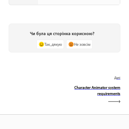
Чи була ця сторінка корисною?
Так, дякую
Не зовсім
Далі
Character Animator system
requirements