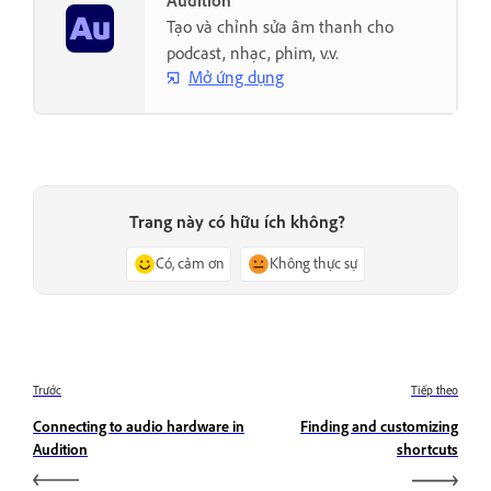
Audition
Tạo và chỉnh sửa âm thanh cho
podcast, nhạc, phim, v.v.
Mở ứng dụng
Trang này có hữu ích không?
Có, cảm ơn
Không thực sự
Trước
Tiếp theo
Connecting to audio hardware in
Finding and customizing
Audition
shortcuts