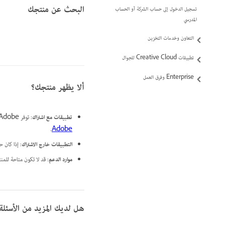
البحث عن منتجك
تسجيل الدخول إلى حساب الشركة أو الحساب
المدرسي
التعاون وخدمات التخزين
تطبيقات Creative Cloud للجوال
Enterprise وفرق العمل
ألا يظهر منتجك؟
تطبيقات مع اشتراك
: توفر Adobe أدوات التثبيت لتطبيقاتنا الحالية فقط والإصدار الرئيسي السابق لكل منها. للحصول على المزيد من المعلومات، راجع
.
Adobe
التطبيقات خارج الاشتراك
: إذا كان حسابك
موارد الدعم
: قد لا تكون متاحة للم
هل لديك المزيد من الأسئلة حول منتج