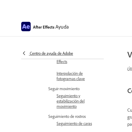
Desplazamiento
proporcional en la
cronología
Ayuda
After Effects
Ajuste, selección y
eliminación de
fotogramas clave
V
Centro de ayuda de Adobe
Aplicación rápida en After
Effects
Úl
Interpolación de
fotogramas clave
Seguir movimiento
C
Seguimiento y
estabilización del
movimiento
Cu
Seguimiento de rostros
gr
Seguimiento de caras
p