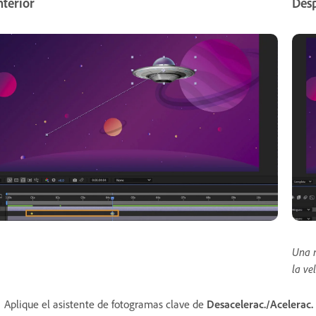
nterior
Des
Una m
la ve
Aplique el asistente de fotogramas clave de
Desacelerac./Acelerac.