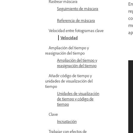
Rastrear máscara
En
Seguimiento de máscara
re
co
Referencia de máscara
mu
Velocidad entre fotogramas clave
ap
Velocidad
Ampliación del tiempo y
reasignación del tiempo
Ampliación del tiempo y
reasignación del tiempo
Añadir código de tiempo y
unidades de visualización del
tiempo
Unidades de visualización
de tiempo y código de
tiempo
Clave
Incrustación
Trabajar con efectos de