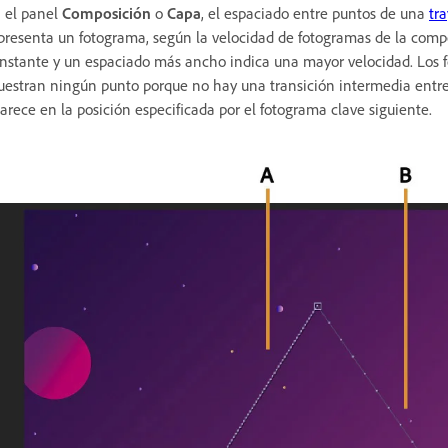
 el panel
Composición
o
Capa
, el espaciado entre puntos de una
tr
presenta un fotograma, según la velocidad de fotogramas de la comp
nstante y un espaciado más ancho indica una mayor velocidad. Los f
estran ningún punto porque no hay una transición intermedia entre
arece en la posición especificada por el fotograma clave siguiente.