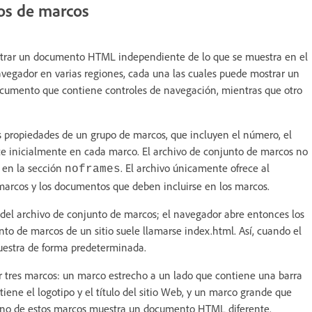
os de marcos
rar un documento HTML independiente de lo que se muestra en el
avegador en varias regiones, cada una las cuales puede mostrar un
cumento que contiene controles de navegación, mientras que otro
s propiedades de un grupo de marcos, que incluyen el número, el
ce inicialmente en cada marco. El archivo de conjunto de marcos no
 en la sección
. El archivo únicamente ofrece al
noframes
arcos y los documentos que deben incluirse en los marcos.
del archivo de conjunto de marcos; el navegador abre entonces los
o de marcos de un sitio suele llamarse index.html. Así, cuando el
muestra de forma predeterminada.
 tres marcos: un marco estrecho a un lado que contiene una barra
iene el logotipo y el título del sitio Web, y un marco grande que
a uno de estos marcos muestra un documento HTML diferente.