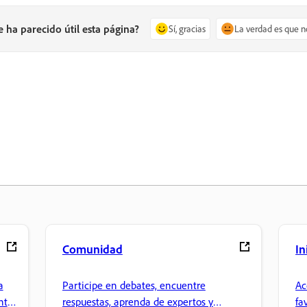
e ha parecido útil esta página?
Sí, gracias
La verdad es que n
Comunidad
In
a
Participe en debates, encuentre
Ac
nte
respuestas, aprenda de expertos y
fa