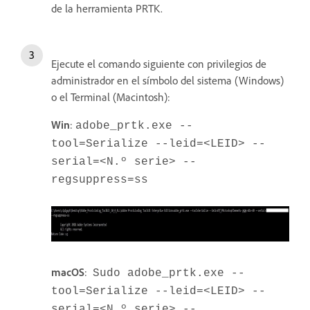
de la herramienta PRTK.
Ejecute el comando siguiente con privilegios de
administrador en el símbolo del sistema (Windows)
o el Terminal (Macintosh):
Win
:
adobe_prtk.exe --
tool=Serialize --leid=<LEID> --
serial=<N.º serie> --
regsuppress=ss
macOS
:
Sudo adobe_prtk.exe --
tool=Serialize --leid=<LEID> --
serial=<N.º serie> --