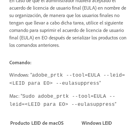
En caso de que el administrador hubiera aceptado el
acuerdo de licencia de usuario final (EULA) en nombre de
su organización, de manera que los usuarios finales no
tengan que llevar a cabo dicha tarea, utilice el siguiente
comando para suprimir el acuerdo de licencia de usuario
final (EULA) en EO después de serializar los productos con
los comandos anteriores.
Comando:
Windows: “
adobe_prtk --tool=EULA --leid=
”
<LEID para EO> --eulasuppress
Mac: “
Sudo adobe_prtk --tool=EULA --
”
leid=<LEID para EO> --eulasuppress
Producto
LEID de macOS
Windows LEID