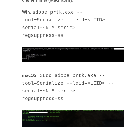
o el Terminal (Macintosh):
Win
:
adobe_prtk.exe --
tool=Serialize --leid=<LEID> --
serial=<N.º serie> --
regsuppress=ss
macOS
:
Sudo adobe_prtk.exe --
tool=Serialize --leid=<LEID> --
serial=<N.º serie> --
regsuppress=ss