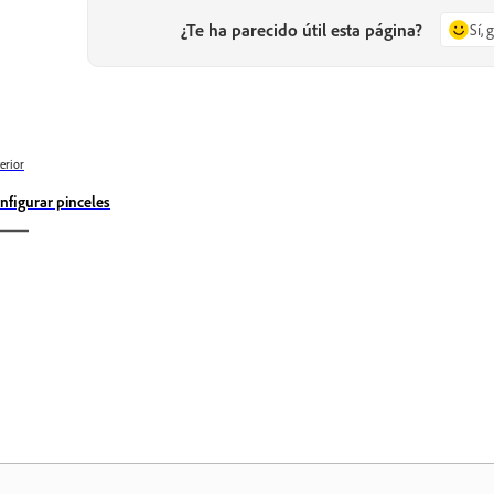
¿Te ha parecido útil esta página?
Sí, 
erior
nfigurar pinceles