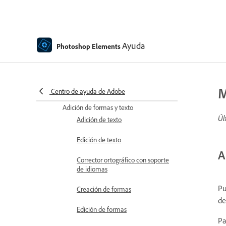
Composición de Photomerge
Creación de imágenes
panorámicas
Ayuda
Photoshop Elements
Superposiciones en movimiento
Elementos en movimiento
M
Moviendo fotos
Centro de ayuda de Adobe
Adición de formas y texto
Úl
Adición de texto
Edición de texto
A
Corrector ortográfico con soporte
de idiomas
Pu
Creación de formas
de
Edición de formas
Pa