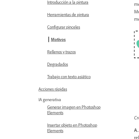
Introducción a la pintura
mo
Mo
Herramientas de pintura
mo
Configurar pinceles
Motivos
Rellenos y trazos
Degradados
Trabajo con texto asiático
Acciones rápidas
IA generativa
Generar imagen en Photoshop
Elements
Cr
Insertar objeto en Photoshop
A.
Elements
re