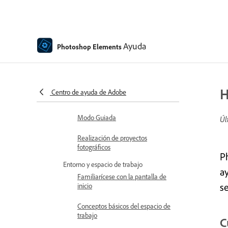
Introducción a Photoshop Elements
Novedades de Photoshop
Elements
Ayuda
Photoshop Elements
Requisitos del sistema de Adobe
Photoshop Elements
Conceptos básicos del espacio de
H
Centro de ayuda de Adobe
trabajo
Modo Guiada
Úl
Realización de proyectos
fotográficos
P
Entorno y espacio de trabajo
a
Familiarícese con la pantalla de
se
inicio
Conceptos básicos del espacio de
trabajo
C