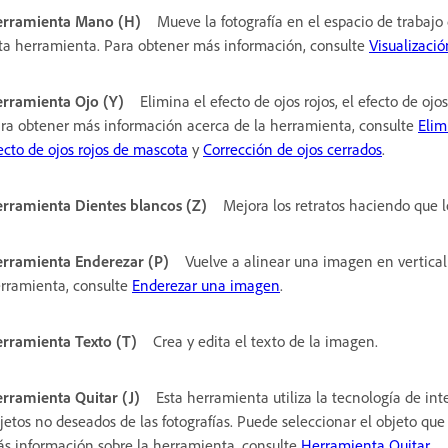
rramienta Mano (H)
Mueve la fotografía en el espacio de trabaj
ta herramienta. Para obtener más información, consulte
Visualizaci
rramienta Ojo (Y)
Elimina el efecto de ojos rojos, el efecto de ojo
ra obtener más información acerca de la herramienta, consulte
Elim
ecto de ojos rojos de mascota
y
Corrección de ojos cerrados
.
rramienta Dientes blancos (Z)
Mejora los retratos haciendo que l
rramienta Enderezar (P)
Vuelve a alinear una imagen en vertical
rramienta, consulte
Enderezar una imagen
.
rramienta Texto (T)
Crea y edita el texto de la imagen.
rramienta Quitar (J)
Esta herramienta utiliza la tecnología de inte
jetos no deseados de las fotografías. Puede seleccionar el objeto q
s información sobre la herramienta, consulte
Herramienta Quitar
.