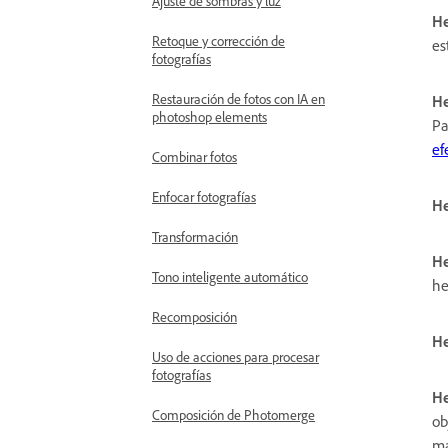
Ajuste de sombras y luz
He
Retoque y corrección de
es
fotografías
Restauración de fotos con IA en
He
photoshop elements
Pa
ef
Combinar fotos
Enfocar fotografías
He
Transformación
He
Tono inteligente automático
he
Recomposición
He
Uso de acciones para procesar
fotografías
He
Composición de Photomerge
ob
má