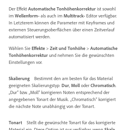
Der Effekt
Automatische Tonhöhenkorrektur
ist sowohl
im
Wellenform-
als auch im
Multitrack-
Editor verfügbar.
In Letzterem können die Parameter mit Keyframes und
externen Steuerungsoberflächen über einen Zeitverlauf
automatisiert werden.
Wählen Sie
Effekte
>
Zeit und Tonhöhe
>
Automatische
Tonhöhenkorrektur
und nehmen Sie die gewünschten
Einstellungen vor.
Skalierung
Bestimmt den am besten für das Material
geeigneten Skalierungstyp:
Dur
,
Moll
oder
Chromatisch
.
„Dur“ bzw. „Moll“ korrigieren Noten entsprechend der
angegebenen Tonart der Musik. „Chromatisch“ korrigiert
die nächste Note unabhängig von der Tonart.
Tonart
Stellt die gewünschte Tonart für das korrigierte
Material ein. Diese Option ist nur verfügbar, wenn
Skala