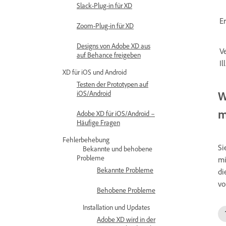
Slack-Plug-in für XD
E
Zoom-Plug-in für XD
Designs von Adobe XD aus
V
auf Behance freigeben
Il
XD für iOS und Android
Testen der Prototypen auf
W
iOS/Android
m
Adobe XD für iOS/Android –
Häufige Fragen
Fehlerbehebung
Si
Bekannte und behobene
Probleme
mi
Bekannte Probleme
di
vo
Behobene Probleme
Installation und Updates
Adobe XD wird in der