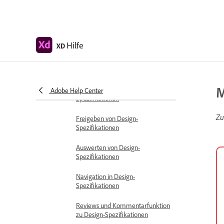
Zugriffsberechtigungen für
Freigabelinks festlegen
Arbeiten mit freigegebenen
Hilfe
XD
Prototypen in XD
Prototyp-Review
M
Arbeiten mit Design-
Adobe Help Center
Spezifikationen
Zu
Freigeben von Design-
Spezifikationen
Auswerten von Design-
Spezifikationen
Navigation in Design-
Spezifikationen
Reviews und Kommentarfunktion
zu Design-Spezifikationen