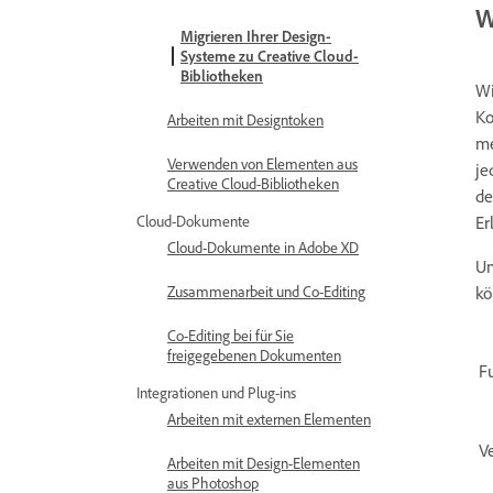
W
Migrieren Ihrer Design-
Systeme zu Creative Cloud-
Bibliotheken
Wi
Ko
Arbeiten mit Designtoken
me
Verwenden von Elementen aus
je
Creative Cloud-Bibliotheken
de
Er
Cloud-Dokumente
Cloud-Dokumente in Adobe XD
Um
kö
Zusammenarbeit und Co-Editing
Co-Editing bei für Sie
freigegebenen Dokumenten
F
Integrationen und Plug-ins
Arbeiten mit externen Elementen
V
Arbeiten mit Design-Elementen
aus Photoshop