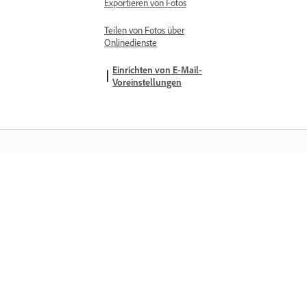
Exportieren von Fotos
Teilen von Fotos über
Onlinedienste
Einrichten von E-Mail-
Voreinstellungen
Training
Lerne direkt in der Applikation – mit
Schritt-für-Schritt-Video-Tutorials und
praktischen Anleitungen.