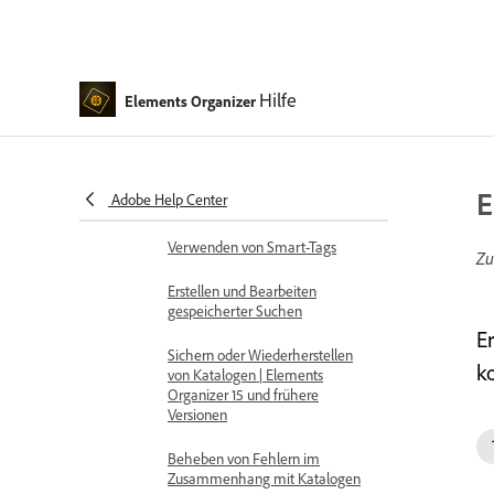
Albumkategorien
Erstellen und Bearbeiten von
Katalogen in Elements Organizer
Hilfe
Elements Organizer
Sichern oder Wiederherstellen
von Katalogen | Elements
Organizer
E
Adobe Help Center
Markieren Ihrer Medien
Verwenden von Smart-Tags
Zu
Erstellen und Bearbeiten
gespeicherter Suchen
E
Sichern oder Wiederherstellen
ko
von Katalogen | Elements
Organizer 15 und frühere
Versionen
Beheben von Fehlern im
Zusammenhang mit Katalogen