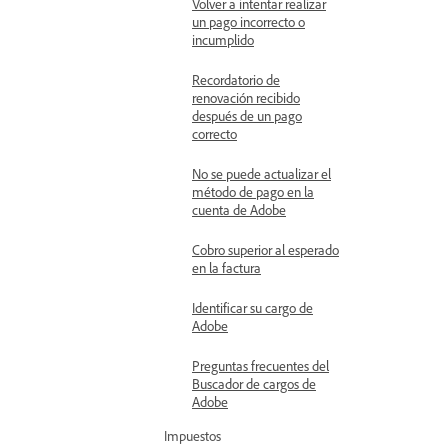
Volver a intentar realizar
un pago incorrecto o
incumplido
Recordatorio de
renovación recibido
después de un pago
correcto
No se puede actualizar el
método de pago en la
cuenta de Adobe
Cobro superior al esperado
en la factura
Identificar su cargo de
Adobe
Preguntas frecuentes del
Buscador de cargos de
Adobe
Impuestos