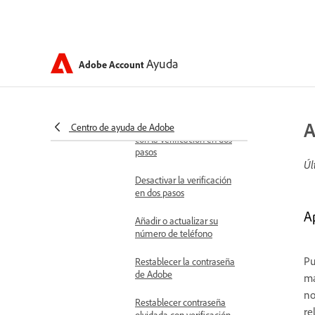
Las aplicaciones de Adobe
solicitan un código QR
para iniciar sesión
Seguridad y recuperación
Ayuda
Adobe Account
Usar la verificación en dos
pasos para su cuenta de
Adobe
A
No puedo iniciar sesión
Centro de ayuda de Adobe
con la verificación en dos
pasos
Úl
Desactivar la verificación
en dos pasos
A
Añadir o actualizar su
número de teléfono
Pu
Restablecer la contraseña
de Adobe
ma
no
Restablecer contraseña
re
olvidada con verificación