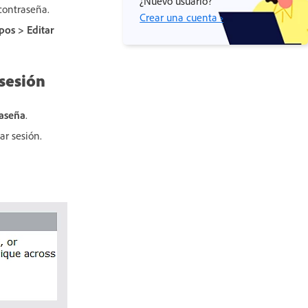
¿Nuevo usuario?
contraseña.
Crear una cuenta ›
upos
> Editar
 sesión
raseña
.
ar sesión.