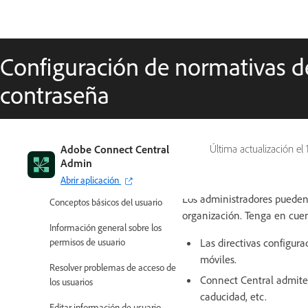
Configuración de normativas de
contraseña
Introducción
Adobe Connect Central
Última actualización el
Admin
Administrar usuarios
Abrir aplicación
Los administradores pueden 
Conceptos básicos del usuario
organización. Tenga en cuen
Información general sobre los
Las directivas configura
permisos de usuario
móviles.
Resolver problemas de acceso de
Connect Central admite r
los usuarios
caducidad, etc.
Editar información de usuario