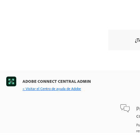
¿T
ADOBE CONNECT CENTRAL ADMIN
< Visitar el Centro de ayuda de Adobe
P
c
Pu
re
Pr