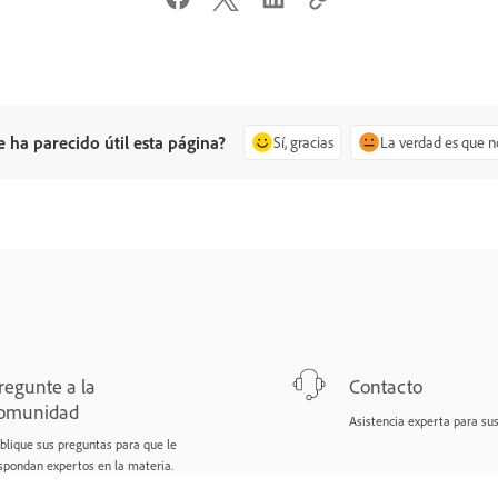
e ha parecido útil esta página?
Sí, gracias
La verdad es que n
regunte a la
Contacto
omunidad
Asistencia experta para su
blique sus preguntas para que le
spondan expertos en la materia.
eguntar ahora
Comenzar