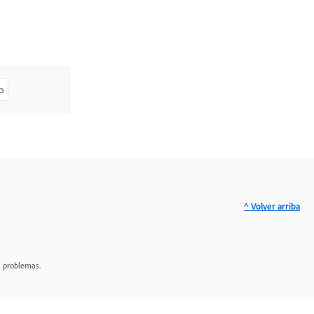
o
^ Volver arriba
s problemas.