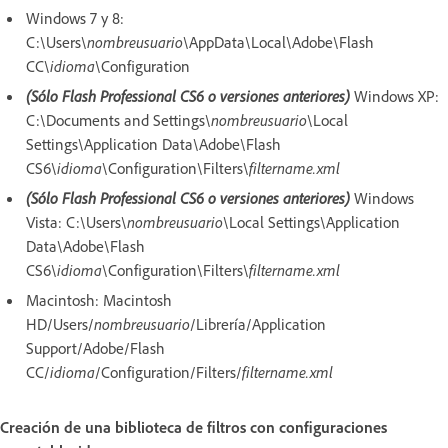
Windows 7 y 8:
C:\Users\
nombreusuario
\AppData\Local\Adobe\Flash
CC\
idioma
\Configuration
(Sólo Flash Professional CS6 o versiones anteriores)
Windows XP:
C:\Documents and Settings\
nombreusuario
\Local
Settings\Application Data\Adobe\Flash
CS6\
idioma
\Configuration\Filters\
filtername.xml
(Sólo Flash Professional CS6 o versiones anteriores)
Windows
Vista: C:\Users\
nombreusuario
\Local Settings\Application
Data\Adobe\Flash
CS6\
idioma
\Configuration\Filters\
filtername.xml
Macintosh: Macintosh
HD/Users/
nombreusuario
/Librería/Application
Support/Adobe/Flash
CC/
idioma
/Configuration/Filters/
filtername.xml
Creación de una biblioteca de filtros con configuraciones