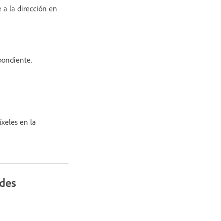
e a la dirección en
pondiente.
íxeles en la
ades