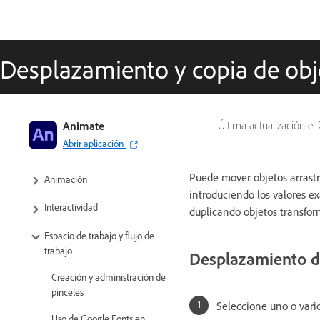
Desplazamiento y copia de obj
Guía del usuario de Adobe Animate
Animate
Última actualización el
Abrir aplicación
Introducción a Animate
Puede mover objetos arrastr
Animación
introduciendo los valores e
Interactividad
duplicando objetos transfo
Espacio de trabajo y flujo de
trabajo
Desplazamiento de
Creación y administración de
pinceles
Seleccione uno o vario
Uso de Google Fonts en