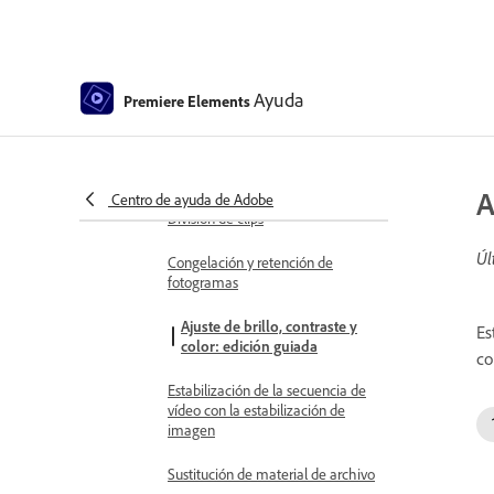
Smart Trim
Recorte a mano alzada
Ayuda
Premiere Elements
Eliminar todos los huecos
Cambio de la velocidad y
duración del clip
A
Centro de ayuda de Adobe
División de clips
Úl
Congelación y retención de
fotogramas
Ajuste de brillo, contraste y
Es
color: edición guiada
co
Estabilización de la secuencia de
vídeo con la estabilización de
imagen
Sustitución de material de archivo