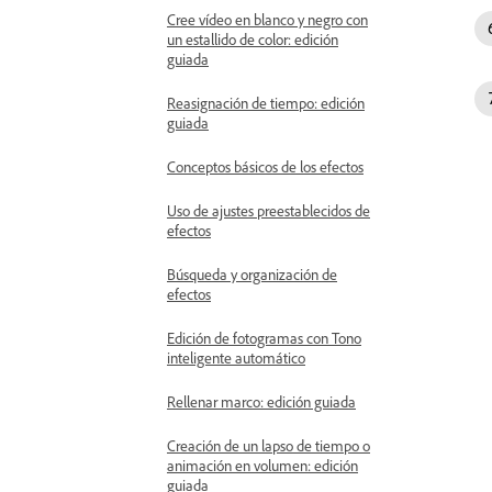
Cree vídeo en blanco y negro con
un estallido de color: edición
guiada
Reasignación de tiempo: edición
guiada
Conceptos básicos de los efectos
Uso de ajustes preestablecidos de
efectos
Búsqueda y organización de
efectos
Edición de fotogramas con Tono
inteligente automático
Rellenar marco: edición guiada
Creación de un lapso de tiempo o
animación en volumen: edición
guiada