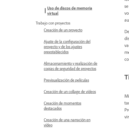
se
Uso de discos de memoria
vo
virtual
au
Trabajo con proyectos
Creación de un proyecto
De
di
Ajuste de la configuración del
va
proyecto y de los ajustes
me
preestablecidos
co
Almacenamiento y realización de
copias de seguridad de proyectos
T
Previsualización de películas
Creación de un collage de vídeos
Mi
ta
Creación de momentos
destacados
Pr
vi
Creación de una narración en
vídeo