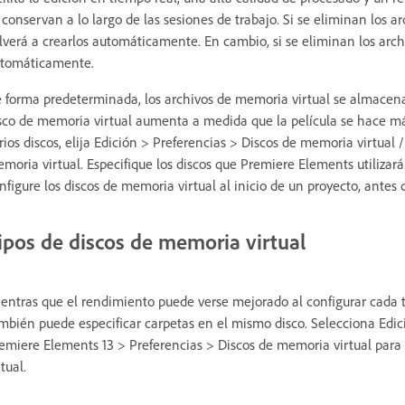
 conservan a lo largo de las sesiones de trabajo. Si se eliminan los
lverá a crearlos automáticamente. En cambio, si se eliminan los archi
tomáticamente.
 forma predeterminada, los archivos de memoria virtual se almacenan
sco de memoria virtual aumenta a medida que la película se hace más
rios discos, elija Edición > Preferencias > Discos de memoria virtua
moria virtual. Especifique los discos que Premiere Elements utilizará
nfigure los discos de memoria virtual al inicio de un proyecto, antes d
ipos de discos de memoria virtual
entras que el rendimiento puede verse mejorado al configurar cada ti
mbién puede especificar carpetas en el mismo disco. Selecciona Edic
emiere Elements 13 > Preferencias > Discos de memoria virtual para 
rtual.