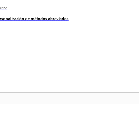
erior
rsonalización de métodos abreviados
Comunidad
In
a
Participe en debates, encuentre
Ac