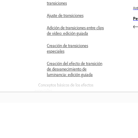
transiciones
Ant
Ajuste de transiciones
Pe
Adición de transiciones entre clips
de vídeo: edición guiada
Creación de transiciones
especiales
Creación del efecto de transición
de desvanecimiento de
luminancia: edición guiada
Conceptos básicos de los efectos
especiales
Referencia de efectos
Aplicación y eliminación de
efectos
Aprender
Cree vídeo en blanco y negro con
un estallido de color: edición
Aprenda con tutoriales en vídeo paso 