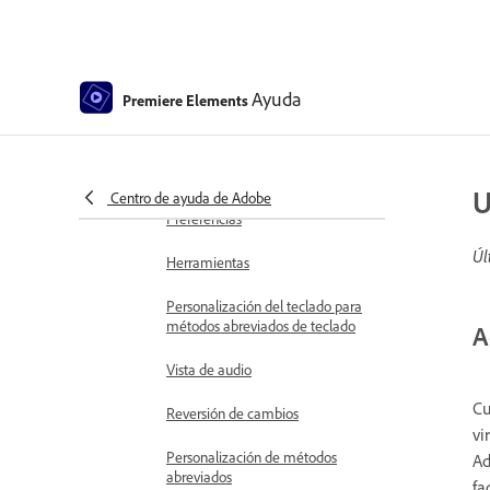
Espacio y flujo de trabajo
Conocer la pantalla de Inicio
Conceptos básicos del espacio de
Ayuda
Premiere Elements
trabajo
Uso del Monitor de origen y el
Monitor de programa
U
Centro de ayuda de Adobe
Preferencias
Úl
Herramientas
Personalización del teclado para
métodos abreviados de teclado
A
Vista de audio
Cu
Reversión de cambios
vi
Personalización de métodos
Ad
abreviados
fa