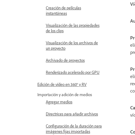
Ví
Creación de películas
instantáneas
Au
Visualización de las propiedades
de los clips
Pr
Visualización de los archivos de
el
un proyecto
pr
Archivado de proyectos
Pr
Renderizado acelerado por GPU
el
re
Edición de vídeo en 360° y RV
co
Importación y adición de medios
Agregar medios
Ca
Directrices para añadir archivos
ví
Configuración de la duración para
Co
imágenes fijas importadas