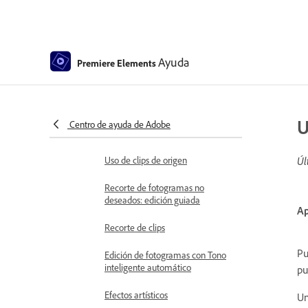
Congelación y retención de
fotogramas
Ajuste de brillo, contraste y color:
edición guiada
Ayuda
Premiere Elements
Estabilización de la secuencia de
vídeo con la estabilización de
imagen
U
Centro de ayuda de Adobe
Sustitución de material de archivo
Uso de clips de origen
Úl
Recorte de fotogramas no
deseados: edición guiada
Ap
Recorte de clips
Pu
Edición de fotogramas con Tono
inteligente automático
pu
Efectos artísticos
Un