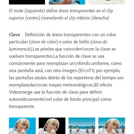
El mate (izquierda) define áreas transparentes en el clip
superior (centro),\nrevelando el clip inferior (derecha)
Clave
Definición de áreas transparentes con un color
particular (
clave de color
) o valor de brillo (
clave de
luminancia
).Los píxeles que coinciden\ncon la clave se
vuelven transparentes.La función de clave se usa
comúnmente para reemplazar un\nfondo uniforme, como
una pantalla azul, con otra imagen.(En\nTV, por ejemplo,
las pantallas azules detrás de los reporteros del tiempo son
reemplazadas\ncon mapas meteorológicos.)El efecto
Videomerge usa la función de clave para definir
automáticamente\nel color de fondo principal como
transparente.