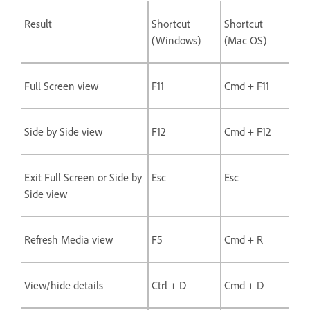
Result
Shortcut
Shortcut
(Windows)
(Mac OS)
Full Screen view
F11
Cmd + F11
Side by Side view
F12
Cmd + F12
Exit Full Screen or Side by
Esc
Esc
Side view
Refresh Media view
F5
Cmd + R
View/hide details
Ctrl + D
Cmd + D