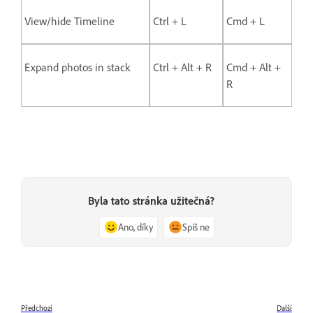
View/hide Timeline
Ctrl + L
Cmd + L
Expand photos in stack
Ctrl + Alt + R
Cmd + Alt +
R
Byla tato stránka užitečná?
Ano, díky
Spíš ne
Předchozí
Další