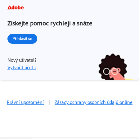
Získejte pomoc rychleji a snáze
Přihlásit se
Nový uživatel?
Vytvořit účet ›
Právní upozornění
|
Zásady ochrany osobních údajů online