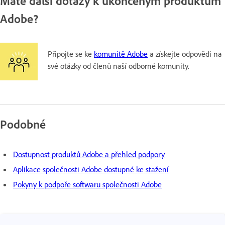
Máte další dotazy k ukončeným produktům
Adobe?
Připojte se ke
komunitě Adobe
a získejte odpovědi na
své otázky od členů naší odborné komunity.
Podobné
Dostupnost produktů Adobe a přehled podpory
Aplikace společnosti Adobe dostupné ke stažení
Pokyny k podpoře softwaru společnosti Adobe