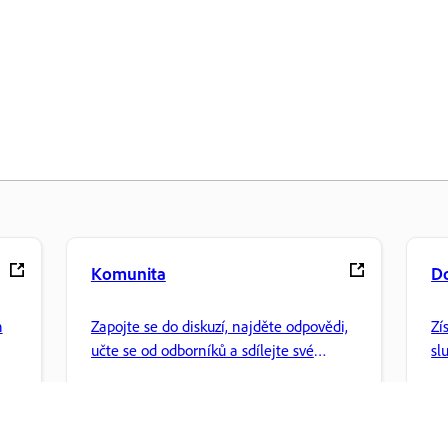
Komunita
D
h
Zapojte se do diskuzí, najděte odpovědi,
Zí
učte se od odborníků a sdílejte své
sl
znalosti.
Cr