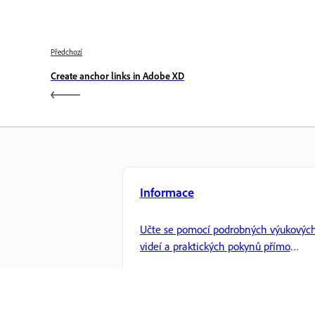
Předchozí
Create anchor links in Adobe XD
Informace
Učte se pomocí podrobných výukovýc
videí a praktických pokynů přímo
v aplikaci.