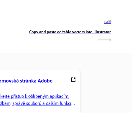
Další
Copy and paste editable vectors into Illustrator
omovská stránka Adobe
skejte přístup k oblíbeným aplikacím,
užbám, správě souborů a dalším funkcím
eative Cloud.