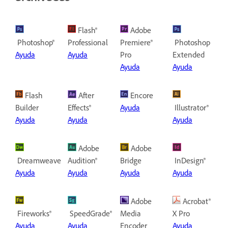
Flash®
Adobe
Photoshop®
Professional
Premiere®
Photoshop
Ayuda
Ayuda
Pro
Extended
Ayuda
Ayuda
Flash
After
Encore
Builder
Effects®
Ayuda
Illustrator®
Ayuda
Ayuda
Ayuda
Adobe
Adobe
Dreamweaver®
Audition®
Bridge
InDesign®
Ayuda
Ayuda
Ayuda
Ayuda
Adobe
Acrobat®
Fireworks®
SpeedGrade®
Media
X Pro
Ayuda
Ayuda
Encoder
Ayuda