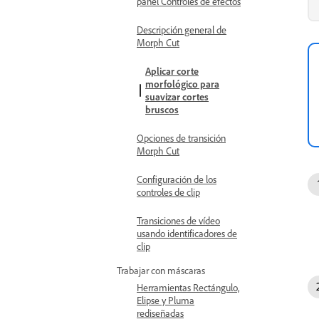
panel Controles de efectos
Descripción general de
Morph Cut
Aplicar corte
morfológico para
suavizar cortes
bruscos
Opciones de transición
Morph Cut
Configuración de los
controles de clip
Transiciones de vídeo
usando identificadores de
clip
Trabajar con máscaras
Herramientas Rectángulo,
Elipse y Pluma
rediseñadas