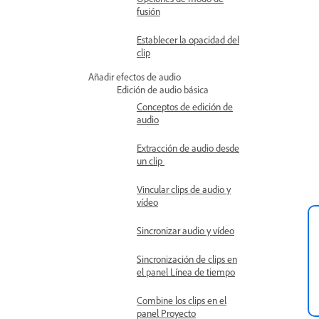
fusión
Establecer la opacidad del
clip
Añadir efectos de audio
Edición de audio básica
Conceptos de edición de
audio
Extracción de audio desde
un clip
Vincular clips de audio y
vídeo
Sincronizar audio y vídeo
Sincronización de clips en
el panel Línea de tiempo
Combine los clips en el
panel Proyecto