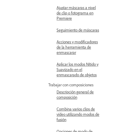
Ajustar máscaras a nivel
de clip o fotograma en
Premiere
Seguimiento de máscaras
Acciones y modificadores
de la herramienta de
enmascarar
Aplicar los modos Nítido y
Suavizado en el
enmascarado de objetos
Trabajar con composiciones
Descripción general de
composición
Combina varios clips de
vídeo utilizando modos de
fusión
Opciones de modo de