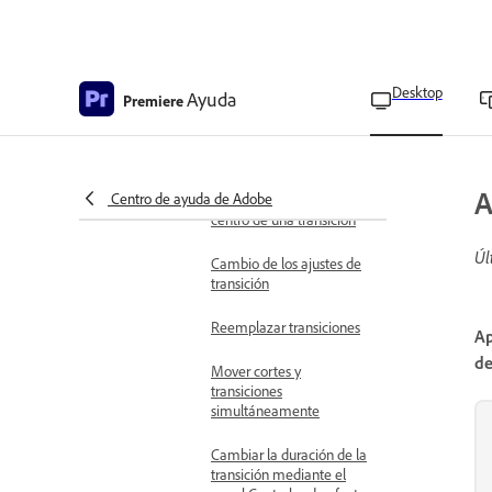
Aplicar transiciones de un
solo lado
Copiar y pegar transiciones
Desktop
Ayuda
Premiere
Alinear y reposicionar
transiciones
A
Centro de ayuda de Adobe
Cambio de la posición del
centro de una transición
Úl
Cambio de los ajustes de
transición
Reemplazar transiciones
Ap
de
Mover cortes y
transiciones
simultáneamente
Cambiar la duración de la
transición mediante el