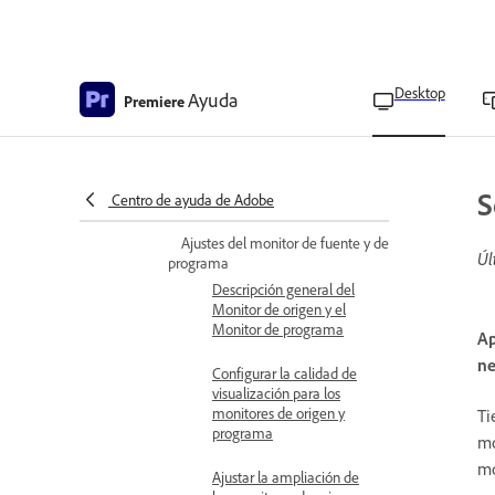
posición del panel
Proyecto
Columnas de la Vista de
Desktop
Ayuda
Premiere
lista
Restaurar o eliminar
diseños en la Vista de
forma libre en el panel
S
Centro de ayuda de Adobe
proyecto
Ajustes del monitor de fuente y de
Úl
programa
Descripción general del
Monitor de origen y el
Monitor de programa
Ap
ne
Configurar la calidad de
visualización para los
monitores de origen y
Ti
programa
mo
mo
Ajustar la ampliación de