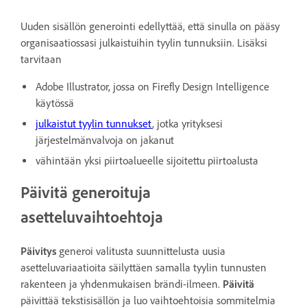
Uuden sisällön generointi edellyttää, että sinulla on pääsy
organisaatiossasi julkaistuihin tyylin tunnuksiin. Lisäksi
tarvitaan
Adobe Illustrator, jossa on Firefly Design Intelligence
käytössä
julkaistut tyylin tunnukset
, jotka yrityksesi
järjestelmänvalvoja on jakanut
vähintään yksi piirtoalueelle sijoitettu piirtoalusta
Päivitä generoituja
asetteluvaihtoehtoja
Päivitys
generoi valitusta suunnittelusta uusia
asetteluvariaatioita säilyttäen samalla tyylin tunnusten
rakenteen ja yhdenmukaisen brändi-ilmeen.
Päivitä
päivittää tekstisisällön ja luo vaihtoehtoisia sommitelmia