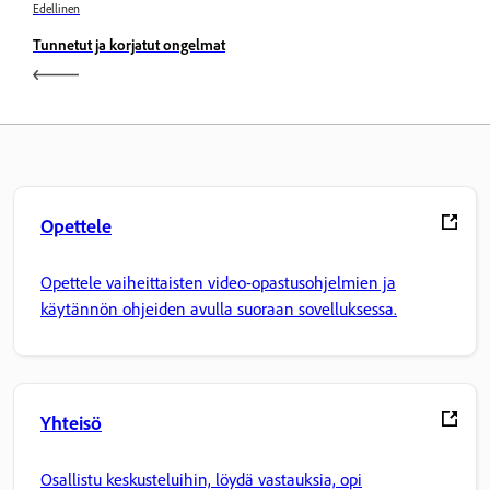
Edellinen
Tunnetut ja korjatut ongelmat
Opettele
Opettele vaiheittaisten video-opastusohjelmien ja
käytännön ohjeiden avulla suoraan sovelluksessa.
Yhteisö
Osallistu keskusteluihin, löydä vastauksia, opi