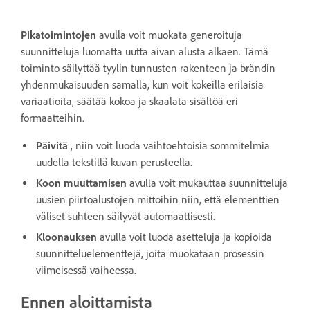
Pikatoimintojen
avulla voit muokata generoituja
suunnitteluja luomatta uutta aivan alusta alkaen. Tämä
toiminto säilyttää tyylin tunnusten rakenteen ja brändin
yhdenmukaisuuden samalla, kun voit kokeilla erilaisia
variaatioita, säätää kokoa ja skaalata sisältöä eri
formaatteihin.
Päivitä
, niin voit luoda vaihtoehtoisia sommitelmia
uudella tekstillä kuvan perusteella.
Koon muuttamisen
avulla voit mukauttaa suunnitteluja
uusien piirtoalustojen mittoihin niin, että elementtien
väliset suhteen säilyvät automaattisesti.
Kloonauksen
avulla voit luoda asetteluja ja kopioida
suunnitteluelementtejä, joita muokataan prosessin
viimeisessä vaiheessa.
Ennen aloittamista